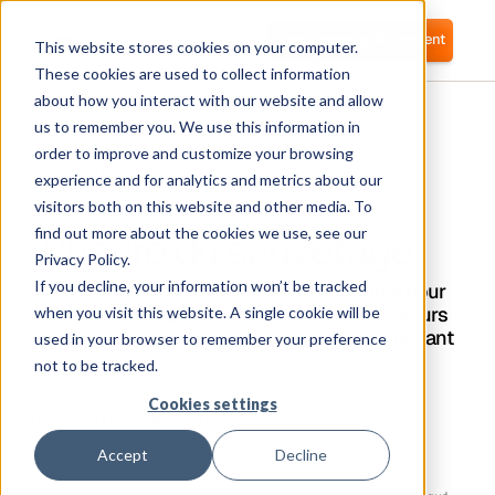
Se connecter
Commencer gratuitement
This website stores cookies on your computer.
These cookies are used to collect information
about how you interact with our website and allow
us to remember you. We use this information in
order to improve and customize your browsing
experience and for analytics and metrics about our
visitors both on this website and other media. To
L'heure du sauvetage
find out more about the cookies we use, see our
Privacy Policy.
If you decline, your information won’t be tracked
Corma s'intègre directement à RescueTime pour
automatiser le provisionnement des utilisateurs
when you visit this website. A single cookie will be
et la gestion de l'accès aux identités (IAM) en tant
used in your browser to remember your preference
que service
not to be tracked.
Cookies settings
Qu'est-ce que RescueTime ?
Accept
Decline