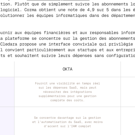
ation. Plutôt que de simplement suivre les abonnements l
 logiciel. Corma obtient une note de 4,9 sur 5 dans les 
volutionner les équipes informatiques dans des départeme
ournir aux équipes financières et aux responsables infor
La plateforme se concentre sur la gestion des abonnement
 Cledara propose une interface conviviale qui privilégie
Il convient particulièrement aux startups et aux entrepr
nts et souhaitent suivre leurs dépenses sans configurati
OKTA
Fournit une visibilité en temps réel
sur les dépenses SaaS, mais peut
nécessiter des intégrations
supplémentaires pour une gestion
complète des coûts.
Se concentre davantage sur la gestion
et l'automatisation du SaaS, avec moins
d'accent sur l'IAM complet