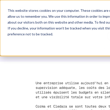
Solution
P
This website stores cookies on your computer. These cookies are u
allow us to remember you. We use this information in order to imp
about our visitors both on this website and other media. To find ou
If you decline, your information won’t be tracked when you visit th
preference not to be tracked.
À l
Une entreprise utilise aujourd'hui en
supervision adéquate, les coûts des l
utilisés épuisent les budgets en sile
et une visibilité totale sur votre in
Corma et Cledara se sont toutes deux 