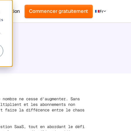
onnexion
Commencer gratuitement
Fr
d
cs
r
a
ra ?
e nombre ne cesse d'augmenter. Sans
ultiplient et les abonnements non
t faire la différence entre le chaos
estion SaaS, tout en abordant le défi