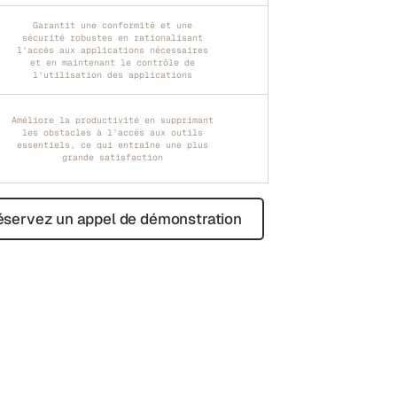
Garantit une conformité et une
sécurité robustes en rationalisant
l'accès aux applications nécessaires
et en maintenant le contrôle de
l'utilisation des applications
Améliore la productivité en supprimant
les obstacles à l'accès aux outils
essentiels, ce qui entraîne une plus
grande satisfaction
servez un appel de démonstration