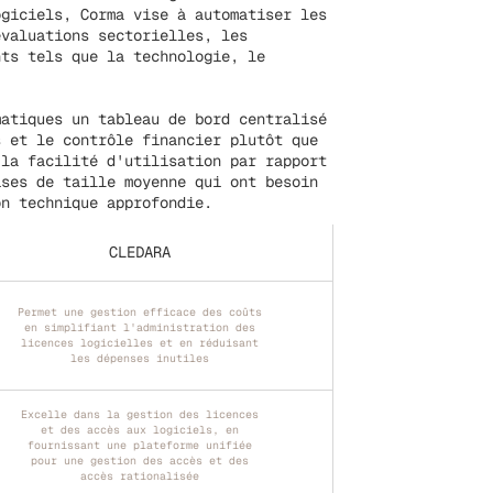
ogiciels, Corma vise à automatiser les
évaluations sectorielles, les
nts tels que la technologie, le
matiques un tableau de bord centralisé
s et le contrôle financier plutôt que
 la facilité d'utilisation par rapport
ises de taille moyenne qui ont besoin
on technique approfondie.
CLEDARA
Permet une gestion efficace des coûts
en simplifiant l'administration des
licences logicielles et en réduisant
les dépenses inutiles
Excelle dans la gestion des licences
et des accès aux logiciels, en
fournissant une plateforme unifiée
pour une gestion des accès et des
accès rationalisée