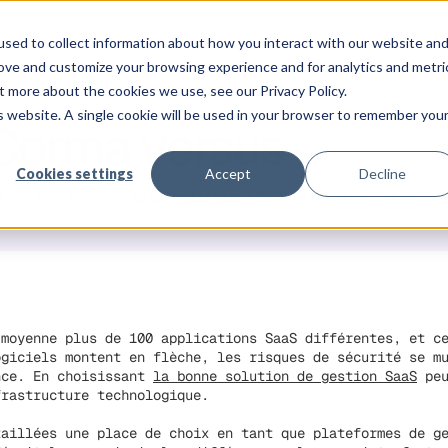
C
latforme
Clients
Tarification
Ressources
Entreprise
sed to collect information about how you interact with our website an
rove and customize your browsing experience and for analytics and metri
t more about the cookies we use, see our Privacy Policy.
is website. A single cookie will be used in your browser to remember you
Corma versus
Cledar
Cookies settings
Accept
Decline
a recherche d'un
plus holistique
une alternative à Cleda
 moyenne plus de 100 applications SaaS différentes, et c
ogiciels montent en flèche, les risques de sécurité se m
nce. En choisissant
la bonne solution de gestion SaaS
peu
frastructure technologique.
taillées une place de choix en tant que plateformes de g