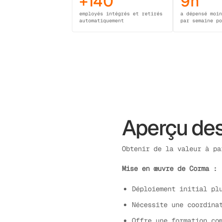
+140
9h
employés intégrés et retirés
a dépensé moi
automatiquement
par semaine p
Aperçu des
Obtenir de la valeur à pa
Mise en œuvre de Corma :
Déploiement initial pl
Nécessite une coordina
Offre une formation co