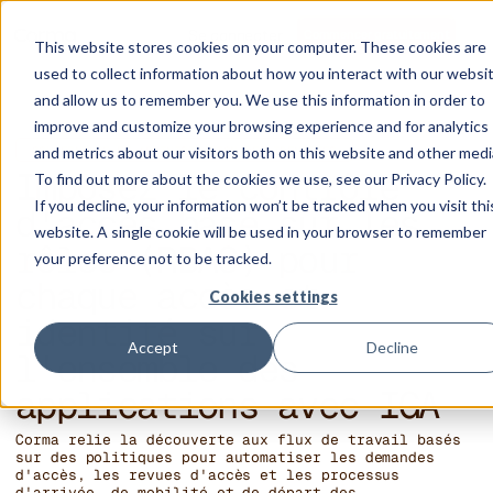
Se connecter
Commencer gratuitement
This website stores cookies on your computer. These cookies are
used to collect information about how you interact with our websi
and allow us to remember you. We use this information in order to
improve and customize your browsing experience and for analytics
GOUVERNANCE ET ADMINISTRATION DES IDENTITÉS
and metrics about our visitors both on this website and other medi
Imposez le contrôle
To find out more about the cookies we use, see our Privacy Policy.
If you decline, your information won’t be tracked when you visit thi
d'accès basé sur les
website. A single cookie will be used in your browser to remember
rôles (RBAC) pour
your preference not to be tracked.
chaque accès et
Cookies settings
identité sur
Accept
Decline
l'ensemble des
applications avec IGA
Corma relie la découverte aux flux de travail basés
sur des politiques pour automatiser les demandes
d'accès, les revues d'accès et les processus
d'arrivée, de mobilité et de départ des