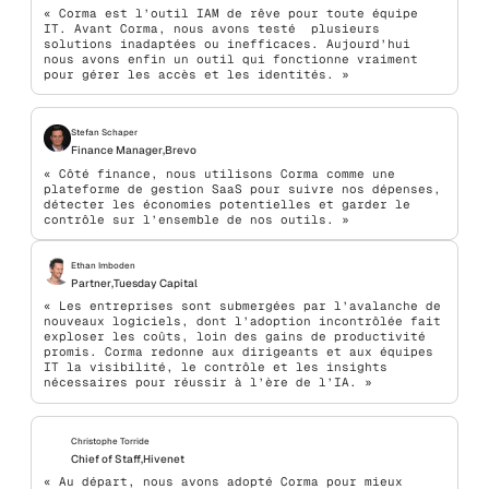
« Corma est l’outil IAM de rêve pour toute équipe
IT. Avant Corma, nous avons testé plusieurs
solutions inadaptées ou inefficaces. Aujourd’hui
nous avons enfin un outil qui fonctionne vraiment
pour gérer les accès et les identités. »
Stefan Schaper
Finance Manager
,
Brevo
« Côté finance, nous utilisons Corma comme une
plateforme de gestion SaaS pour suivre nos dépenses,
détecter les économies potentielles et garder le
contrôle sur l’ensemble de nos outils. »
Ethan Imboden
Partner
,
Tuesday Capital
« Les entreprises sont submergées par l’avalanche de
nouveaux logiciels, dont l’adoption incontrôlée fait
exploser les coûts, loin des gains de productivité
promis. Corma redonne aux dirigeants et aux équipes
IT la visibilité, le contrôle et les insights
nécessaires pour réussir à l’ère de l’IA. »
Christophe Torride
Chief of Staff
,
Hivenet
« Au départ, nous avons adopté Corma pour mieux