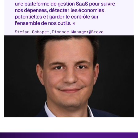
une plateforme de gestion SaaS pour suivre
nos dépenses, détecter les économies
potentielles et garder le contrôle sur
l’ensemble de nos outils. »
Stefan Schaper
,
Finance Manager
@
Brevo