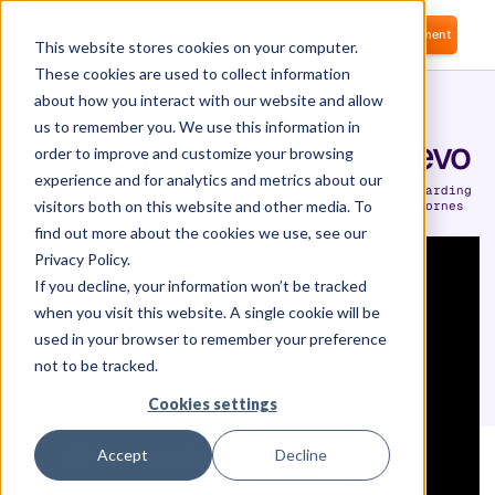
Se connecter
Commencer gratuitement
This website stores cookies on your computer.
These cookies are used to collect information
about how you interact with our website and allow
us to remember you. We use this information in
Gestion du SaaS chez Brevo
order to improve and customize your browsing
experience and for analytics and metrics about our
Gestion SaaS centralisée et automatisation de l'onboarding
visitors both on this website and other media. To
et de l'offboarding pour l'une des plus grandes licornes
européennes.
find out more about the cookies we use, see our
Privacy Policy.
If you decline, your information won’t be tracked
when you visit this website. A single cookie will be
used in your browser to remember your preference
not to be tracked.
Cookies settings
Accept
Decline