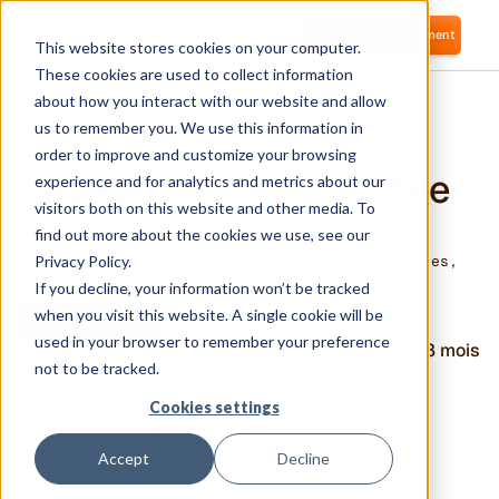
Se connecter
Commencer gratuitement
This website stores cookies on your computer.
These cookies are used to collect information
about how you interact with our website and allow
us to remember you. We use this information in
DÉCOUVERTE ET OBSERVABILITÉ
order to improve and customize your browsing
Gagnez une visibilité totale
experience and for analytics and metrics about our
visitors both on this website and other media. To
sur tous vos accès
find out more about the cookies we use, see our
Privacy Policy.
Cartographiez automatiquement vos apps et comptes,
et accédez à des analyses d’usage avancées.
If you decline, your information won’t be tracked
when you visit this website. A single cookie will be
Démarrer gratuitement
Rencontrer un expert
used in your browser to remember your preference
not to be tracked.
Cookies settings
Accept
Decline