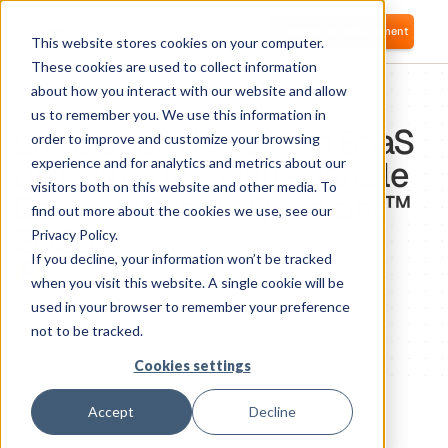
Se connecter
Commencer gratuitement
This website stores cookies on your computer.
These cookies are used to collect information
about how you interact with our website and allow
COMPANY UPDATES
us to remember you. We use this information in
La solution de gestion SaaS
order to improve and customize your browsing
de Corma reconnue dans le
experience and for analytics and metrics about our
visitors both on this website and other media. To
Gartner® Magic Quadrant™
find out more about the cookies we use, see our
2026
Privacy Policy.
If you decline, your information won’t be tracked
Héloïse Rozès
CEO et co-fondatrice
when you visit this website. A single cookie will be
June 18, 2026
used in your browser to remember your preference
1
minute of reading
not to be tracked.
Cookies settings
Accept
Decline