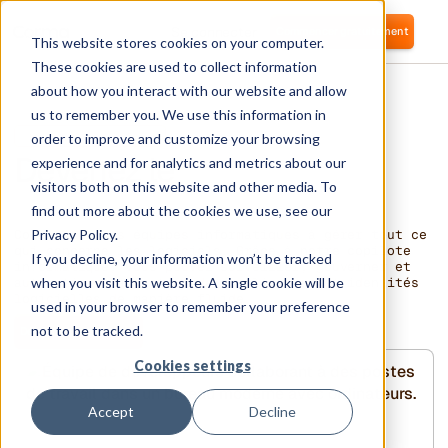
Se connecter
Commencer gratuitement
This website stores cookies on your computer.
These cookies are used to collect information
about how you interact with our website and allow
us to remember you. We use this information in
POUR LES ÉQUIPES IT
order to improve and customize your browsing
Devenez le
Héros
experience and for analytics and metrics about our
visitors both on this website and other media. To
informatique
find out more about the cookies we use, see our
Privacy Policy.
Corma aide les équipes informatiques à gérer tout ce
qui concerne les logiciels. Grâce à notre copilote
If you decline, your information won’t be tracked
informatique, vous pouvez surveiller, gouverner et
when you visit this website. A single cookie will be
automatiser la gestion de vos licences et identités
logicielles de manière fluide.
used in your browser to remember your preference
not to be tracked.
Démarrer gratuitement
Cookies settings
Accept
Decline