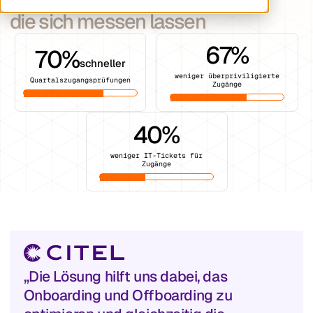
die sich messen lassen
67
%
70
%
schneller
weniger überpriviligierte
Quartalszugangsprüfungen
Zugänge
40
%
weniger IT-Tickets für
Zugänge
„Die Lösung hilft uns dabei, das
Onboarding und Offboarding zu