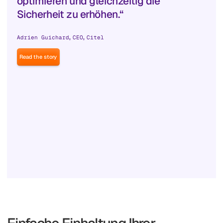
optimieren und gleichzeitig die
Sicherheit zu erhöhen.“
,
,
Adrien Guichard
CEO
Citel
Read the story