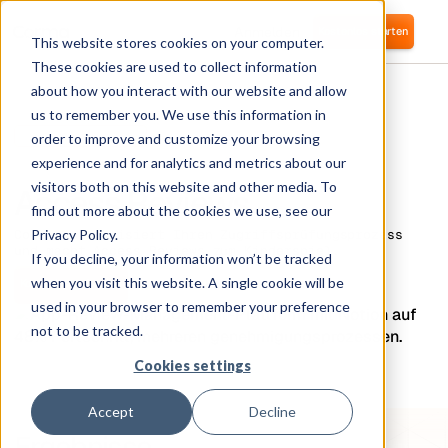
Anmelden
Kostenlos starten
This website stores cookies on your computer.
These cookies are used to collect information
about how you interact with our website and allow
us to remember you. We use this information in
ZUGANGSPRÜFUNGEN
order to improve and customize your browsing
Automatisierte
experience and for analytics and metrics about our
visitors both on this website and other media. To
Access Reviews
find out more about the cookies we use, see our
Privacy Policy.
Corma automatisiert Ihren Zugriffsprüfungsprozess
und macht Access Reviews zum Kinderspiel.
If you decline, your information won’t be tracked
when you visit this website. A single cookie will be
Kostenlos anfangen
Demo buchen
used in your browser to remember your preference
not to be tracked.
Cookies settings
Accept
Decline
Ergebnisse,