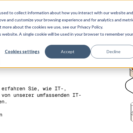
ungen
Plattform
Kunden
Preise
Ressourcen
Unternehm
sed to collect information about how you interact with our website an
rove and customize your browsing experience and for analytics and metri
t more about the cookies we use, see our Privacy Policy.
is website. A single cookie will be used in your browser to remember you
Cookies settings
Accept
Decline
r
und
 erfahren Sie, wie IT-,
 von unserer umfassenden IT-
en.
n