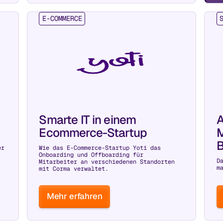
E-COMMERCE
Smarte IT in einem
A
Ecommerce-Startup
M
B
er
Wie das E-Commerce-Startup Yoti das
Onboarding und Offboarding für
D
Mitarbeiter an verschiedenen Standorten
m
mit Corma verwaltet.
Mehr erfahren