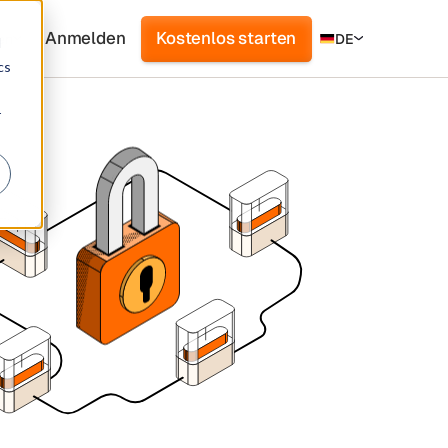
Anmelden
Kostenlos starten
en
DE
d
cs
r