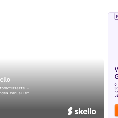
W
G
ello
O
tomatisierte –
S
h
nden manueller
b