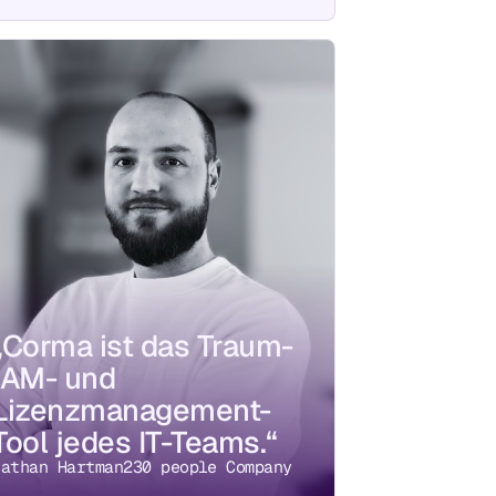
„Corma ist das Traum-
IAM- und
Lizenzmanagement-
Tool jedes IT-Teams.“
Nathan Hartman
230 people Company