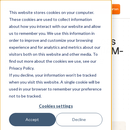
Anmelden
Kostenlos starten
This website stores cookies on your computer.
These cookies are used to collect information
about how you interact with our website and allow
IDENTITY ACCESS MANAGEMENT
us to remember you. We use this information in
Top 10 Identity and Access
order to improve and customize your browsing
Management Anbieter (IAM-
experience and for analytics and metrics about our
visitors both on this website and other media. To
Lösungen) für deutsche
find out more about the cookies we use, see our
Mittelständler (2025)
Privacy Policy.
If you decline, your information won’t be tracked
Samuel Bismut
CTO und Mitbegründer
when you visit this website. A single cookie will be
July 22, 2025
used in your browser to remember your preference
1
minute of reading
not to be tracked.
Cookies settings
Accept
Decline