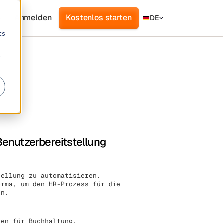
Anmelden
Kostenlos starten
DE
d
cs
r
 Benutzerbereitstellung
tellung zu automatisieren.
orma, um den HR-Prozess für die
en.
nen für Buchhaltung,