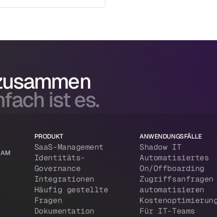
 zusammen
fach ist es.
PRODUKT
ANWENDUNGSFÄLLE
SaaS-Management
Shadow IT
 IAM
Identitäts-
Automatisiertes
Governance
On/Offboarding
Integrationen
Zugriffsanfragen
Häufig gestellte
automatisieren
Fragen
Kostenoptimierun
Dokumentation
Für IT-Teams