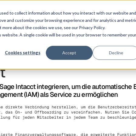
ngen
Plattform
Kunden
Preise
Ressourcen
Unternehmen
sed to collect information about how you interact with our website an
rove and customize your browsing experience and for analytics and metri
t more about the cookies we use, see our Privacy Policy.
is website. A single cookie will be used in your browser to remember you
Cookies settings
Accept
Decline
t
n Sage Intacct integrieren, um die automatische
gement (IAM) als Service zu ermöglichen
ne direkte Verbindung herstellen, um die Benutzerbereits
t, das On- und Offboarding zu vereinfachen. Nutzen Sie C
llung für jeden Mitarbeiter in jedem Team zu beschleunig
sierte Finanzverwaltungssoftware, die erweiterte Funktio