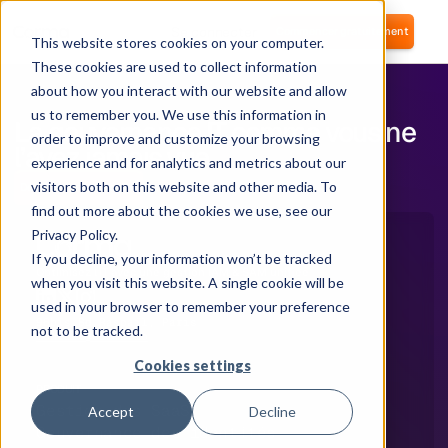
Se connecter
Commencer gratuitement
This website stores cookies on your computer.
These cookies are used to collect information
about how you interact with our website and allow
us to remember you. We use this information in
La gouvernance IT comme vous ne
order to improve and customize your browsing
l’avez jamais vue.
experience and for analytics and metrics about our
visitors both on this website and other media. To
Démarrer gratuitement
find out more about the cookies we use, see our
Privacy Policy.
If you decline, your information won’t be tracked
Optimisez l'IT avec une gestion IAM & SAM unifiée
when you visit this website. A single cookie will be
used in your browser to remember your preference
96bis Bd Raspail, Paris
not to be tracked.
contact@corma.io
Cookies settings
PRODUIT
Gestion des SaaS
Accept
Decline
Gouvernance des identités