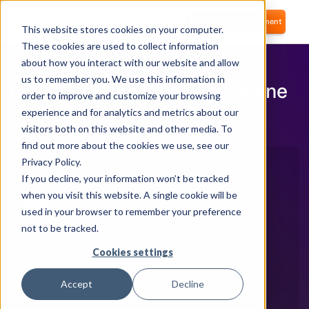
Se connecter
Commencer gratuitement
This website stores cookies on your computer.
These cookies are used to collect information
about how you interact with our website and allow
us to remember you. We use this information in
La gouvernance IT comme vous ne
order to improve and customize your browsing
l’avez jamais vue.
experience and for analytics and metrics about our
visitors both on this website and other media. To
Démarrer gratuitement
find out more about the cookies we use, see our
Privacy Policy.
If you decline, your information won’t be tracked
Optimisez l'IT avec une gestion IAM & SAM unifiée
when you visit this website. A single cookie will be
used in your browser to remember your preference
96bis Bd Raspail, Paris
not to be tracked.
contact@corma.io
Cookies settings
PRODUIT
Gestion des SaaS
Accept
Decline
Gouvernance des identités