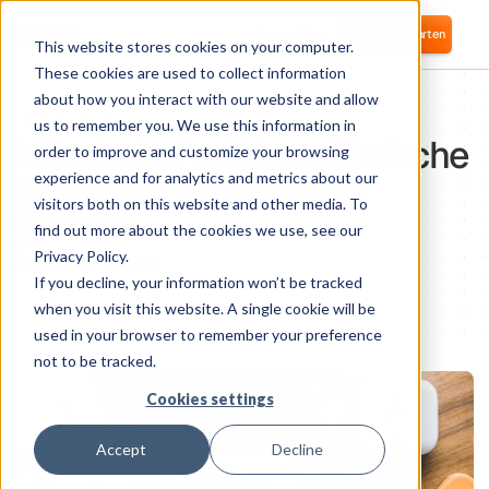
Anmelden
Kostenlos starten
This website stores cookies on your computer.
These cookies are used to collect information
about how you interact with our website and allow
PRODUCTIVITY
us to remember you. We use this information in
Mitarbeiter stärken: Einfache
order to improve and customize your browsing
Softwarebeschaffung
experience and for analytics and metrics about our
visitors both on this website and other media. To
Nikolai Fomm
find out more about the cookies we use, see our
COO und Mitbegründer
Privacy Policy.
1
minute of reading
If you decline, your information won’t be tracked
when you visit this website. A single cookie will be
used in your browser to remember your preference
not to be tracked.
Cookies settings
Accept
Decline