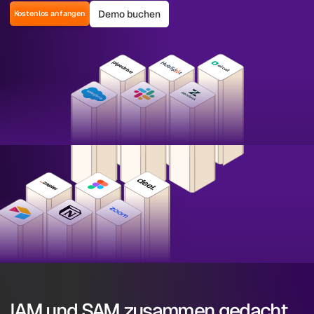
Demo buchen
Kostenlos anfangen
IAM und SAM zusammen gedacht.