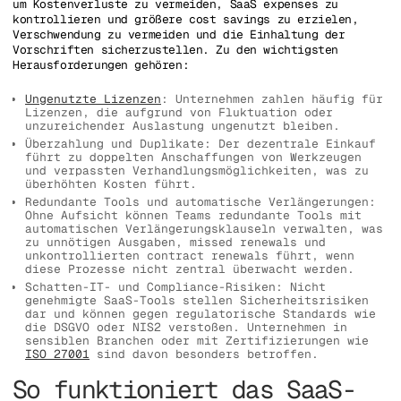
um Kostenverluste zu vermeiden, SaaS expenses zu
kontrollieren und größere cost savings zu erzielen,
Verschwendung zu vermeiden und die Einhaltung der
Vorschriften sicherzustellen. Zu den wichtigsten
Herausforderungen gehören:
Ungenutzte Lizenzen
: Unternehmen zahlen häufig für
Lizenzen, die aufgrund von Fluktuation oder
unzureichender Auslastung ungenutzt bleiben.
Überzahlung und Duplikate: Der dezentrale Einkauf
führt zu doppelten Anschaffungen von Werkzeugen
und verpassten Verhandlungsmöglichkeiten, was zu
überhöhten Kosten führt.
Redundante Tools und automatische Verlängerungen:
Ohne Aufsicht können Teams redundante Tools mit
automatischen Verlängerungsklauseln verwalten, was
zu unnötigen Ausgaben, missed renewals und
unkontrollierten contract renewals führt, wenn
diese Prozesse nicht zentral überwacht werden.
Schatten-IT- und Compliance-Risiken: Nicht
genehmigte SaaS-Tools stellen Sicherheitsrisiken
dar und können gegen regulatorische Standards wie
die DSGVO oder NIS2 verstoßen. Unternehmen in
sensiblen Branchen oder mit Zertifizierungen wie
ISO 27001
sind davon besonders betroffen.
So funktioniert das SaaS-