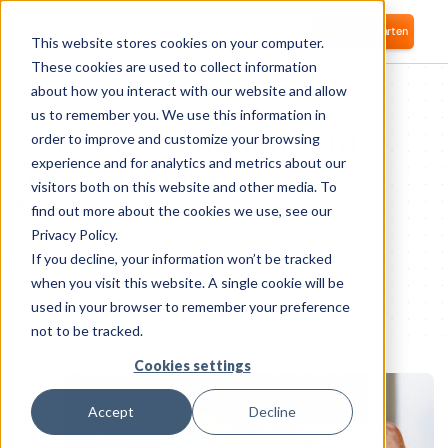
Anmelden
Kostenlos starten
This website stores cookies on your computer.
These cookies are used to collect information
about how you interact with our website and allow
SAAS MANAGEMENT
us to remember you. We use this information in
Der CFO-Leitfaden zum
order to improve and customize your browsing
SaaS Ausgaben
experience and for analytics and metrics about our
visitors both on this website and other media. To
Management
find out more about the cookies we use, see our
Privacy Policy.
Nikolai Fomm
COO und Mitbegründer
If you decline, your information won’t be tracked
1
minute of reading
when you visit this website. A single cookie will be
used in your browser to remember your preference
not to be tracked.
Cookies settings
Accept
Decline