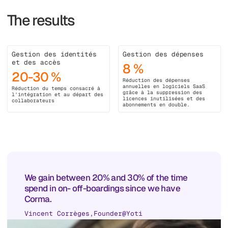
The results
Gestion des identités
Gestion des dépenses
et des accès
8 %
20-30 %
Réduction des dépenses
annuelles en logiciels SaaS
Réduction du temps consacré à
grâce à la suppression des
l'intégration et au départ des
licences inutilisées et des
collaborateurs
abonnements en double.
We gain between 20% and 30% of the time
spend in on- off-boardings since we have
Corma.
Vincent Corrèges
,
Founder
@
Yoti