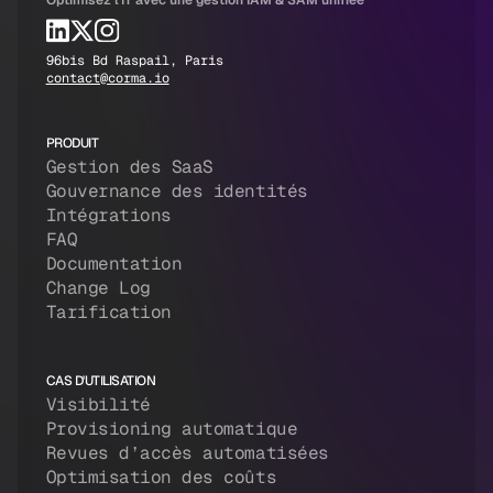
Optimisez l'IT avec une gestion IAM & SAM unifiée
96bis Bd Raspail, Paris
contact@corma.io
PRODUIT
Gestion des SaaS
Gouvernance des identités
Intégrations
FAQ
Documentation
Change Log
Tarification
CAS D'UTILISATION
Visibilité
Provisioning automatique
Revues d’accès automatisées
Optimisation des coûts