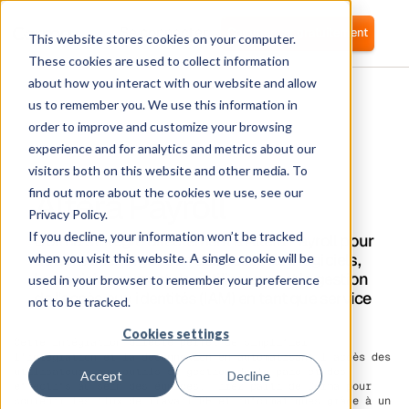
Se connecter
Commencer gratuitement
This website stores cookies on your computer.
These cookies are used to collect information
about how you interact with our website and allow
us to remember you. We use this information in
order to improve and customize your browsing
experience and for analytics and metrics about our
visitors both on this website and other media. To
Altera Payroll
find out more about the cookies we use, see our
Privacy Policy.
If you decline, your information won’t be tracked
Corma s'intègre directement à Altera Payroll pour
automatiser la gestion des accès aux logiciels,
when you visit this website. A single cookie will be
le provisionnement des utilisateurs et la gestion
used in your browser to remember your preference
de l'accès aux identités (IAM) en tant que service
not to be tracked.
Cookies settings
Cette intégration directe permet de simplifier
l'intégration et la déconnexion en automatisant l'accès des
utilisateurs aux outils de gestion de la paie et des
Accept
Decline
effectifs au sein des équipes. Tirez parti de Corma pour
soutenir les flux de travail RH et informatiques grâce à un