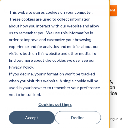
Se connecter
Commencer gratuitement
This website stores cookies on your computer.
These cookies are used to collect information
about how you interact with our website and allow
us to remember you. We use this information in
order to improve and customize your browsing
experience and for analytics and metrics about our
visitors both on this website and other media. To
Charlie
find out more about the cookies we use, see our
Privacy Policy.
If you decline, your information won’t be tracked
Corma s'intègre directement à Charlie pour
automatiser la gestion des accès aux logiciels,
when you visit this website. A single cookie will be
le provisionnement des utilisateurs et la gestion
used in your browser to remember your preference
des accès aux identités (IAM) en tant que service
not to be tracked.
Cookies settings
Qu'est-ce que Charlie ?
Accept
Decline
Charlie est une plateforme RH moderne et intuitive conçue à
partir de zéro pour les petites entreprises en pleine