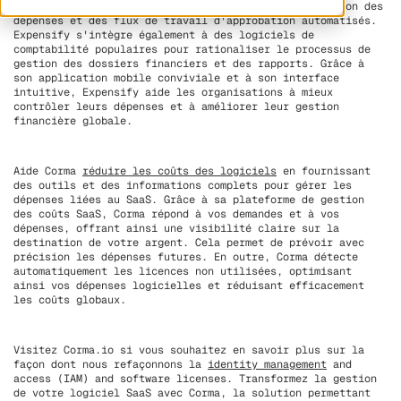
telles que la numérisation des reçus, la catégorisation des
dépenses et des flux de travail d'approbation automatisés.
Expensify s'intègre également à des logiciels de
comptabilité populaires pour rationaliser le processus de
gestion des dossiers financiers et des rapports. Grâce à
son application mobile conviviale et à son interface
intuitive, Expensify aide les organisations à mieux
contrôler leurs dépenses et à améliorer leur gestion
financière globale.
Aide Corma
réduire les coûts des logiciels
en fournissant
des outils et des informations complets pour gérer les
dépenses liées au SaaS. Grâce à sa plateforme de gestion
des coûts SaaS, Corma répond à vos demandes et à vos
dépenses, offrant ainsi une visibilité claire sur la
destination de votre argent. Cela permet de prévoir avec
précision les dépenses futures. En outre, Corma détecte
automatiquement les licences non utilisées, optimisant
ainsi vos dépenses logicielles et réduisant efficacement
les coûts globaux.
Visitez Corma.io si vous souhaitez en savoir plus sur la
façon dont nous refaçonnons la
identity management
and
access (IAM) and software licenses. Transformez la gestion
de votre logiciel SaaS avec Corma, la solution permettant