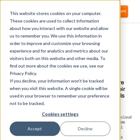
Se connecter
Commencer gratuitement
This website stores cookies on your computer.
These cookies are used to collect information
about how you interact with our website and allow
us to remember you. We use this information in
order to improve and customize your browsing
experience and for analytics and metrics about our
visitors both on this website and other media. To
Expensify
find out more about the cookies we use, see our
Privacy Policy.
If you decline, your information won’t be tracked
Corma se connecte à Expensify pour permettre
aux pratiques financières et comptables d'avoir
when you visit this website. A single cookie will be
une meilleure visibilité sur les budgets logiciels
used in your browser to remember your preference
et de réduire les coûts des logiciels.
not to be tracked.
Cookies settings
Expensify est une plateforme logicielle basée sur le cloud
qui fournit des solutions de gestion des dépenses et de
reporting pour les particuliers et les entreprises. Il
Accept
Decline
simplifie le processus de suivi, de soumission et de
remboursement des dépenses grâce à des fonctionnalités