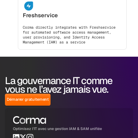
Freshservice
Corma directly integrates with Freshservice
for automated software access management,
user provisioning, and Identity Access
Management (IAM) as a service
La gouvernance IT comme
vous ne l’avez jamais vue.
Démarrer gratuitement
Optimisez l'IT avec une gestion IAM & SAM unifiée