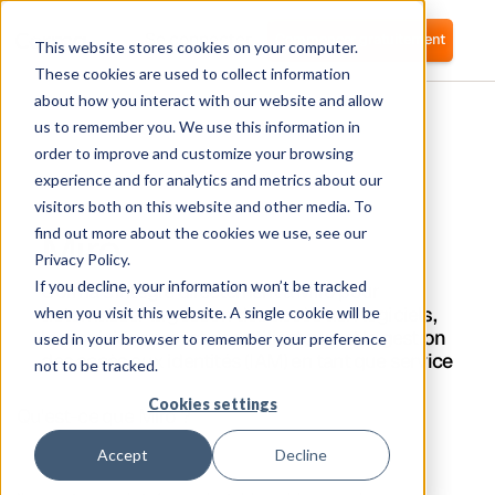
Se connecter
Commencer gratuitement
This website stores cookies on your computer.
These cookies are used to collect information
about how you interact with our website and allow
us to remember you. We use this information in
order to improve and customize your browsing
experience and for analytics and metrics about our
visitors both on this website and other media. To
Miro
find out more about the cookies we use, see our
Privacy Policy.
If you decline, your information won’t be tracked
Corma s'intègre directement à Miro pour
automatiser la gestion des accès aux logiciels,
when you visit this website. A single cookie will be
le provisionnement des utilisateurs et la gestion
used in your browser to remember your preference
des accès aux identités (IAM) en tant que service
not to be tracked.
Cookies settings
Qu'est-ce que Miro ?
Accept
Decline