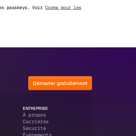
les passkeys. Voir
Corma pour les
Démarrer gratuitement
ENTREPRISE
À propos
Carrières
Sécurité
Évènements