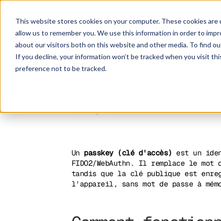
Solution
P
This website stores cookies on your computer. These cookies are u
allow us to remember you. We use this information in order to imp
about our visitors both on this website and other media. To find ou
IT GLOSSARY
If you decline, your information won’t be tracked when you visit th
Passkey
preference not to be tracked.
Les passkeys remplacent les mots de p
résistent au phishing, et leur adopti
June 8, 2026
Un
passkey (clé d'accès)
est un iden
FIDO2/WebAuthn. Il remplace le mot 
tandis que la clé publique est enre
l'appareil, sans mot de passe à mém