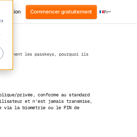
onnexion
Commencer gratuitement
Fr
d
cs
r
nctionnent les passkeys, pourquoi ils
blique/privée, conforme au standard
ilisateur et n'est jamais transmise,
e via la biométrie ou le PIN de