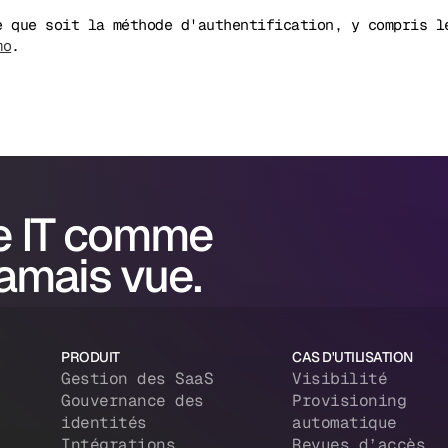
e que soit la méthode d'authentification, y compris 
mo
.
e IT comme
jamais vue.
PRODUIT
CAS D'UTILISATION
Gestion des SaaS
Visibilité
Gouvernance des
Provisioning
identités
automatique
Intégrations
Revues d’accès