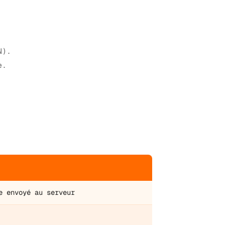
N).
e.
E
e envoyé au serveur