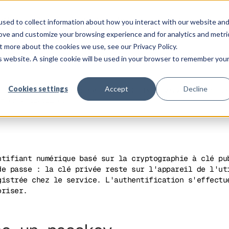
C
latforme
Clients
Tarification
Ressources
Entreprise
sed to collect information about how you interact with our website an
rove and customize your browsing experience and for analytics and metri
t more about the cookies we use, see our Privacy Policy.
is website. A single cookie will be used in your browser to remember you
Cookies settings
Accept
Decline
asse par de la cryptographie FIDO2. Découvrez comment fo
on en entreprise.
tifiant numérique basé sur la cryptographie à clé pu
de passe : la clé privée reste sur l'appareil de l'ut
gistrée chez le service. L'authentification s'effectu
oriser.