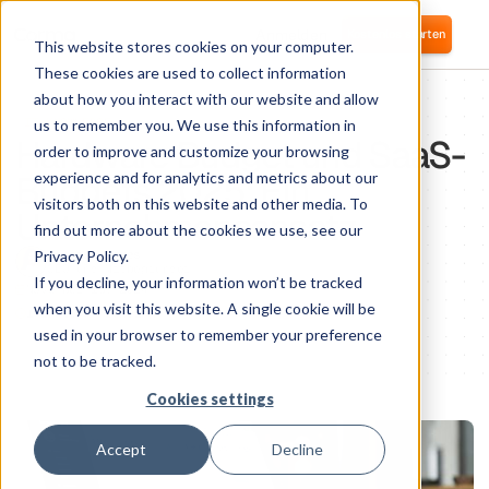
Anmelden
Kostenlos starten
This website stores cookies on your computer.
These cookies are used to collect information
about how you interact with our website and allow
IT KNOWLEDGE
us to remember you. We use this information in
Hardware Budget und SaaS-
order to improve and customize your browsing
Budgets 2025: Ein
experience and for analytics and metrics about our
visitors both on this website and other media. To
Unternehmensansatz
find out more about the cookies we use, see our
Privacy Policy.
Héloise Rozès
CEO und Mitbegründer
If you decline, your information won’t be tracked
November 18, 2024
when you visit this website. A single cookie will be
1
minute of reading
used in your browser to remember your preference
not to be tracked.
Cookies settings
Accept
Decline