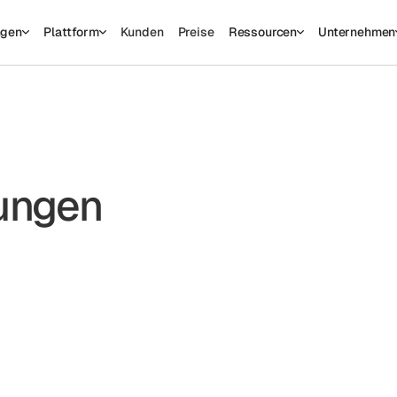
ngen
Plattform
Kunden
Preise
Ressourcen
Unternehmen
ungen
ITSM-Integrationen
HR-Integrationen
FinTech-
Browser-Erweiterungen