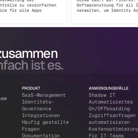
ntrolle zu vereinfachen
Softwarenutzung für all 
ice für alle Apps
verwalten, um Identity A
 zusammen
fach ist es.
PRODUKT
ANWENDUNGSFÄLLE
SaaS-Management
Shadow IT
 IAM
Identitäts-
Automatisiertes
Governance
On/Offboarding
Integrationen
Zugriffsanfragen
Häufig gestellte
automatisieren
Fragen
Kostenoptimierun
Dokumentation
Für IT-Teams