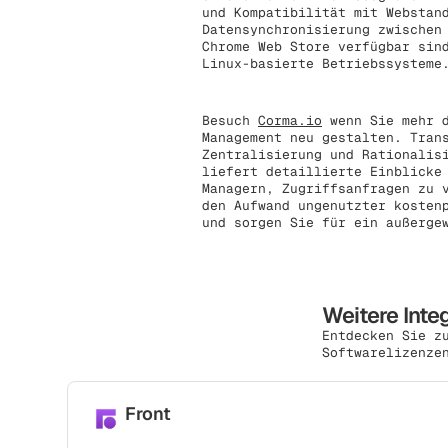
und Kompatibilität mit Webstan
Datensynchronisierung zwischen
Chrome Web Store verfügbar sin
Linux-basierte Betriebssysteme
Besuch
Corma.io
wenn Sie mehr d
Management neu gestalten. Tran
Zentralisierung und Rationalis
liefert detaillierte Einblicke
Managern, Zugriffsanfragen zu 
den Aufwand ungenutzter kosten
und sorgen Sie für ein außerge
Weitere Inte
Entdecken Sie z
Softwarelizenze
Front