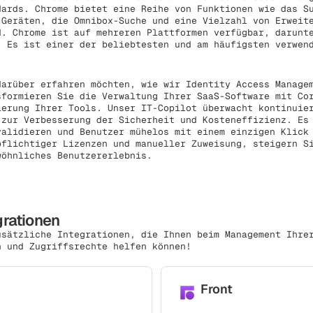
dards. Chrome bietet eine Reihe von Funktionen wie das S
 Geräten, die Omnibox-Suche und eine Vielzahl von Erweit
d. Chrome ist auf mehreren Plattformen verfügbar, darunt
. Es ist einer der beliebtesten und am häufigsten verwen
arüber erfahren möchten, wie wir Identity Access Managem
sformieren Sie die Verwaltung Ihrer SaaS-Software mit Co
ierung Ihrer Tools. Unser IT-Copilot überwacht kontinuie
 zur Verbesserung der Sicherheit und Kosteneffizienz. Es
validieren und Benutzer mühelos mit einem einzigen Klick
pflichtiger Lizenzen und manueller Zuweisung, steigern S
wöhnliches Benutzererlebnis.
grationen
usätzliche Integrationen, die Ihnen beim Management Ihre
n und Zugriffsrechte helfen können!
Front