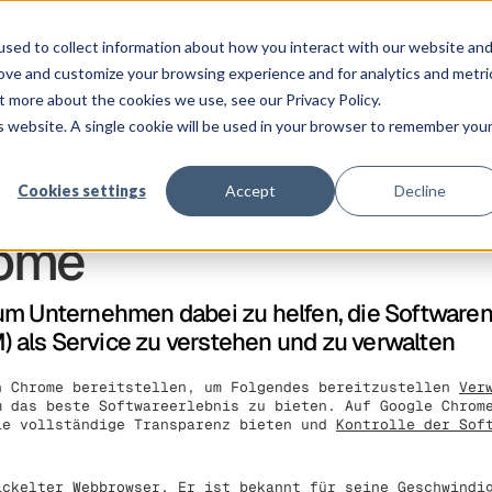
ngen
Plattform
Kunden
Preise
Ressourcen
Unternehmen
sed to collect information about how you interact with our website an
rove and customize your browsing experience and for analytics and metri
t more about the cookies we use, see our Privacy Policy.
is website. A single cookie will be used in your browser to remember you
Cookies settings
Accept
Decline
rome
um Unternehmen dabei zu helfen, die Softwaren
als Service zu verstehen und zu verwalten
 Chrome bereitstellen, um Folgendes bereitzustellen
Ver
 das beste Softwareerlebnis zu bieten. Auf Google Chro
ie vollständige Transparenz bieten und
Kontrolle der Sof
ickelter Webbrowser. Er ist bekannt für seine Geschwindi