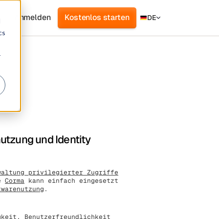
Anmelden
Kostenlos starten
DE
d
cs
r
utzung und Identity
waltung privilegierter Zugriffe
me
Corma
kann einfach eingesetzt
twarenutzung
.
gkeit, Benutzerfreundlichkeit