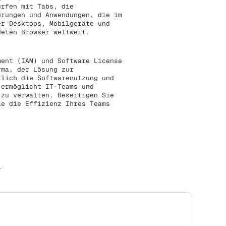
urfen mit Tabs, die
erungen und Anwendungen, die im
er Desktops, Mobilgeräte und
deten Browser weltweit.
ent (IAM) und Software License
rma, der Lösung zur
rlich die Softwarenutzung und
 ermöglicht IT-Teams und
 zu verwalten. Beseitigen Sie
ie die Effizienz Ihres Teams
r