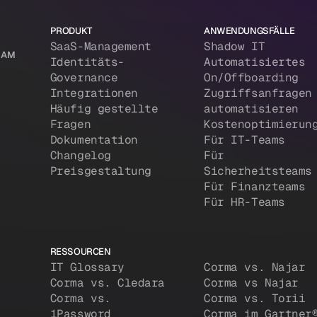
PRODUKT
ANWENDUNGSFÄLLE
SaaS-Management
Shadow IT
 IAM
Identitäts-
Automatisiertes
Governance
On/Offboarding
Integrationen
Zugriffsanfragen
Häufig gestellte
automatisieren
Fragen
Kostenoptimierun
Dokumentation
Für IT-Teams
Changelog
Für
Preisgestaltung
Sicherheitsteams
Für Finanzteams
Für HR-Teams
RESSOURCEN
IT Glossary
Corma vs. Najar
Corma vs. Cledara
Corma vs Najar
Corma vs.
Corma vs. Torii
1Password
Corma im Gartner