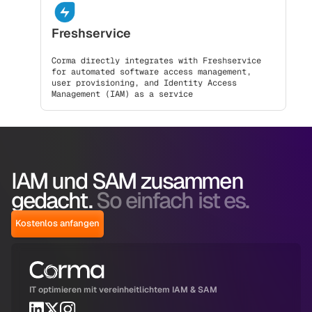
Freshservice
Corma directly integrates with Freshservice
for automated software access management,
user provisioning, and Identity Access
Management (IAM) as a service
IAM und SAM zusammen
gedacht.
So einfach ist es.
Kostenlos anfangen
IT optimieren mit vereinheitlichtem IAM & SAM