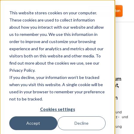
Anmelden
Kostenlos starten
This website stores cookies on your computer.
These cookies are used to collect information
about how you interact with our website and allow
us to remember you. We use this information in
order to improve and customize your browsing
experience and for analytics and metrics about our
visitors both on this website and other media. To
Yobic
find out more about the cookies we use, see our
Privacy Policy.
If you decline, your information won’t be tracked
Corma lässt sich direkt in Yoobic integrieren, um
automatisiertes Softwarezugriffsmanagement,
when you visit this website. A single cookie will be
Benutzerbereitstellung und Identity Access
used in your browser to remember your preference
Management (IAM) als Service zu ermöglichen
not to be tracked.
Cookies settings
Diese direkte Integration vereinfacht das Onboarding und
Offboarding, indem der Benutzerzugriff auf Mitarbeiter- und
Betriebstools an vorderster Front teamübergreifend
Accept
Decline
automatisiert wird. Hebelwirkung
Corma
zur Unterstützung
von Personal- und IT-Workflows durch
automatisierte