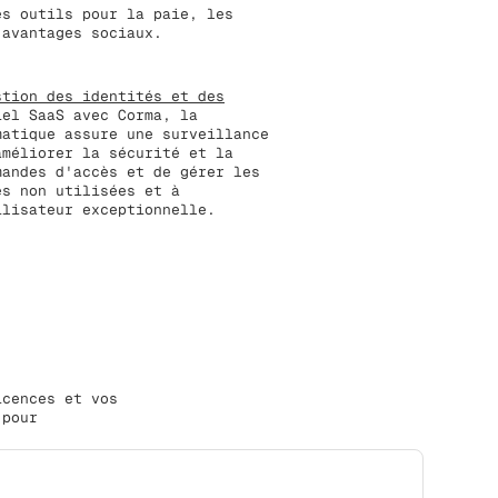
es outils pour la paie, les
 avantages sociaux.
stion des identités et des
iel SaaS avec Corma, la
matique assure une surveillance
améliorer la sécurité et la
mandes d'accès et de gérer les
es non utilisées et à
ilisateur exceptionnelle.
icences et vos
 pour