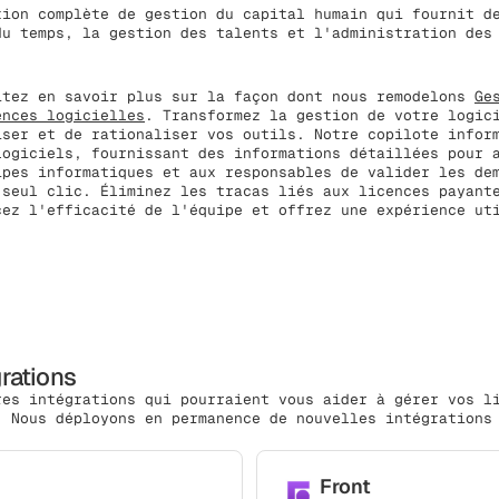
tion complète de gestion du capital humain qui fournit d
du temps, la gestion des talents et l'administration des
itez en savoir plus sur la façon dont nous remodelons
Ge
ences logicielles
. Transformez la gestion de votre logic
iser et de rationaliser vos outils. Notre copilote infor
logiciels, fournissant des informations détaillées pour 
ipes informatiques et aux responsables de valider les de
 seul clic. Éliminez les tracas liés aux licences payant
cez l'efficacité de l'équipe et offrez une expérience ut
grations
res intégrations qui pourraient vous aider à gérer vos l
. Nous déployons en permanence de nouvelles intégrations
Front