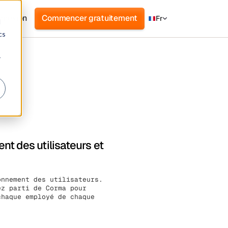
nnexion
Commencer gratuitement
Fr
d
cs
r
t des utilisateurs et
onnement des utilisateurs.
ez parti de Corma pour
chaque employé de chaque