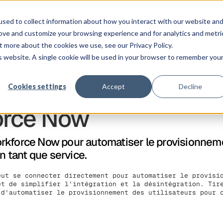
Co
atforme
Clients
Tarification
Ressources
Entreprise
sed to collect information about how you interact with our website an
rove and customize your browsing experience and for analytics and metri
t more about the cookies we use, see our Privacy Policy.
is website. A single cookie will be used in your browser to remember you
Cookies settings
Accept
Decline
orce Now
rkforce Now pour automatiser le provisionnemen
en tant que service.
eut se connecter directement pour automatiser le provisi
et de simplifier l'intégration et la désintégration. Tir
 d'automatiser le provisionnement des utilisateurs pour 