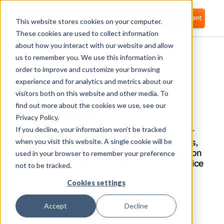
Se connecter
Commencer gratuitement
This website stores cookies on your computer.
These cookies are used to collect information
about how you interact with our website and allow
us to remember you. We use this information in
order to improve and customize your browsing
experience and for analytics and metrics about our
visitors both on this website and other media. To
Cloudflare
find out more about the cookies we use, see our
Privacy Policy.
If you decline, your information won’t be tracked
Corma s'intègre directement à Cloudflare pour
automatiser la gestion des accès aux logiciels,
when you visit this website. A single cookie will be
le provisionnement des utilisateurs et la gestion
used in your browser to remember your preference
de l'accès aux identités (IAM) en tant que service
not to be tracked.
Cookies settings
Qu'est-ce que Cloudflare ?
Accept
Decline