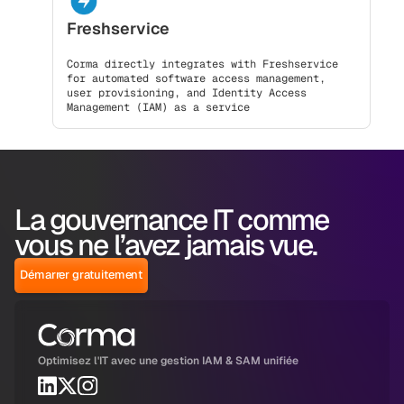
Freshservice
Corma directly integrates with Freshservice
for automated software access management,
user provisioning, and Identity Access
Management (IAM) as a service
La gouvernance IT comme
vous ne l’avez jamais vue.
Démarrer gratuitement
Optimisez l'IT avec une gestion IAM & SAM unifiée