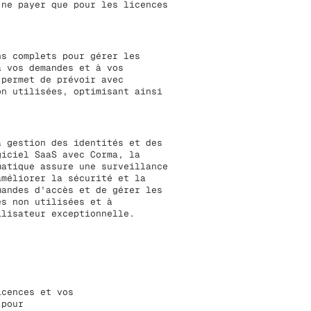
 ne payer que pour les licences
ns complets pour gérer les
à vos demandes et à vos
 permet de prévoir avec
on utilisées, optimisant ainsi
a gestion des identités et des
giciel SaaS avec Corma, la
matique assure une surveillance
améliorer la sécurité et la
mandes d'accès et de gérer les
es non utilisées et à
ilisateur exceptionnelle.
icences et vos
 pour