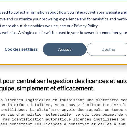
Co
atforme
Clients
Tarification
Ressources
Entreprise
sed to collect information about how you interact with our website an
rove and customize your browsing experience and for analytics and metri
t more about the cookies we use, see our Privacy Policy.
is website. A single cookie will be used in your browser to remember you
Cookies settings
Accept
Decline
pour centraliser la gestion des licences et aut
 équipe, simplement et efficacement.
es licences logicielles en fournissant une plateforme ce
son interface intuitive, vous pouvez facilement suivre l
us-utilisées. La plateforme envoie des rappels en temps 
 en cas d'annulation potentielle, ce qui vous permet de 
. Par identification automatique licences inutilisées ou
rées concernant les licences à conserver et celles à ann