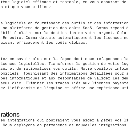
stème logiciel efficace et rentable, en vous assurant de
in et que vous utilisez.
es logiciels en fournissant des outils et des informatio
à sa plateforme de gestion des coûts SaaS, Corma répond 
sibilité claire sur la destination de votre argent. Cela
. En outre, Corma détecte automatiquement les licences n
duisant efficacement les coûts globaux.
itez en savoir plus sur la façon dont nous refaçonnons l
licences logicielles. Transformez la gestion de votre lo
iser et de rationaliser vos outils. Notre copilote infor
logiciels, fournissant des informations détaillées pour 
ipes informatiques et aux responsables de valider les de
 seul clic. Éliminez les tracas liés aux licences payant
cez l'efficacité de l'équipe et offrez une expérience ut
grations
res intégrations qui pourraient vous aider à gérer vos l
. Nous déployons en permanence de nouvelles intégrations