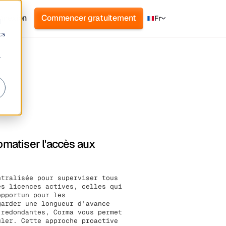
nnexion
Commencer gratuitement
Fr
d
cs
r
omatiser l'accès aux
ntralisée pour superviser tous
es licences actives, celles qui
opportun pour les
garder une longueur d'avance
 redondantes, Corma vous permet
uler. Cette approche proactive