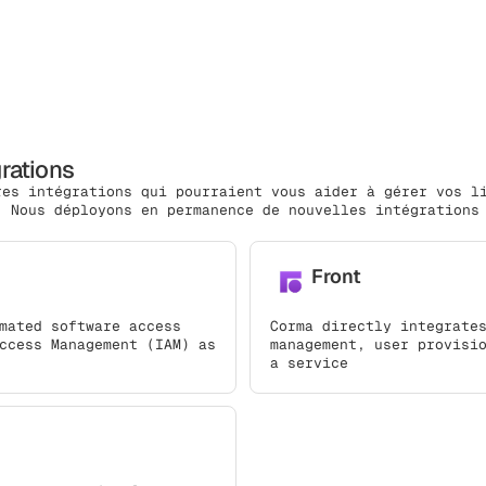
grations
res intégrations qui pourraient vous aider à gérer vos l
. Nous déployons en permanence de nouvelles intégrations
Front
mated software access
Corma directly integrate
ccess Management (IAM) as
management, user provisi
a service