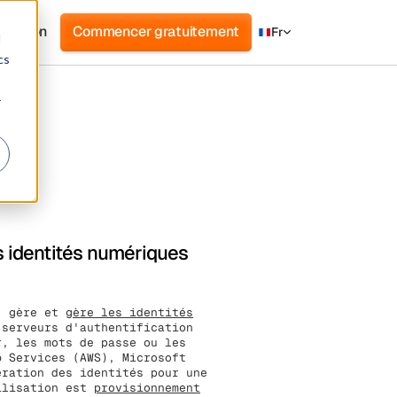
nnexion
Commencer gratuitement
Fr
d
cs
r
s identités numériques
e, gère et
gère les identités
serveurs d'authentification
r, les mots de passe ou les
b Services (AWS), Microsoft
ération des identités pour une
tilisation est
provisionnement