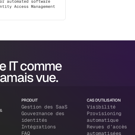
or automated software
ntity Access Management
e IT comme
jamais vue.
PRODUIT
CAS D'UTILISATION
Gestion des SaaS
Visibilité
 &
Gouvernance des
Provisioning
identités
automatique
Intégrations
Revues d’accès
FAQ
automatisées