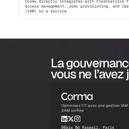
Corma directly integrates with Freshservice f
access management, user provisioning, and Ide
(IAM) as a service
La gouvernanc
vous ne l’avez 
Optimisez l'IT avec une gestion IAM
SAM unifiée
96bis Bd Raspail, Paris