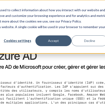
Co
atforme
Clients
Tarification
Ressources
Entreprise
sed to collect information about how you interact with our website an
rove and customize your browsing experience and for analytics and metri
t more about the cookies we use, see our Privacy Policy.
is website. A single cookie will be used in your browser to remember you
Cookies settings
Accept
Decline
Azure AD
 AD de Microsoft pour créer, gérer et gérer le
nisseur d'identité. Un fournisseur d'identité (IdP) cré
facteurs d'authentification. Les IdP s'appuient sur des 
ntités des utilisateurs, y compris les noms d'utilisateu
les plus populaires incluent Google, Facebook, Amazon We
qui facilitent l'authentification unique (SSO) et la féd
 de multiples applications. L'un des principaux cas d'u