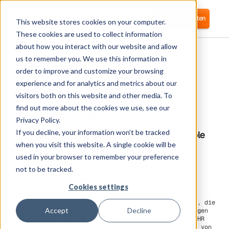
Anmelden
Kostenlos starten
This website stores cookies on your computer.
These cookies are used to collect information
about how you interact with our website and allow
us to remember you. We use this information in
order to improve and customize your browsing
experience and for analytics and metrics about our
visitors both on this website and other media. To
People HR
find out more about the cookies we use, see our
Privacy Policy.
If you decline, your information won’t be tracked
Corma stellt eine Verbindung zu Access People
HR her, um die Benutzerbereitstellung zu
when you visit this website. A single cookie will be
automatisieren, Zugriffsprüfungen zu
used in your browser to remember your preference
ermöglichen und IAM als Service für sichere
not to be tracked.
Personal- und IT-Abläufe bereitzustellen.
Cookies settings
Access People HR ist eine Personalverwaltungssoftware, die
Accept
Decline
von der Access Group, einem in Großbritannien ansässigen
Softwareunternehmen, entwickelt wurde. Access People HR
bietet eine Reihe von Funktionen zur Rationalisierung von