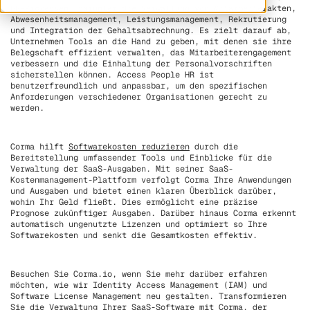
HR-Prozessen, darunter die Verwaltung von Mitarbeiterakten,
Abwesenheitsmanagement, Leistungsmanagement, Rekrutierung
und Integration der Gehaltsabrechnung. Es zielt darauf ab,
Unternehmen Tools an die Hand zu geben, mit denen sie ihre
Belegschaft effizient verwalten, das Mitarbeiterengagement
verbessern und die Einhaltung der Personalvorschriften
sicherstellen können. Access People HR ist
benutzerfreundlich und anpassbar, um den spezifischen
Anforderungen verschiedener Organisationen gerecht zu
werden.
Corma hilft
Softwarekosten reduzieren
durch die
Bereitstellung umfassender Tools und Einblicke für die
Verwaltung der SaaS-Ausgaben. Mit seiner SaaS-
Kostenmanagement-Plattform verfolgt Corma Ihre Anwendungen
und Ausgaben und bietet einen klaren Überblick darüber,
wohin Ihr Geld fließt. Dies ermöglicht eine präzise
Prognose zukünftiger Ausgaben. Darüber hinaus Corma erkennt
automatisch ungenutzte Lizenzen und optimiert so Ihre
Softwarekosten und senkt die Gesamtkosten effektiv.
Besuchen Sie Corma.io, wenn Sie mehr darüber erfahren
möchten, wie wir Identity Access Management (IAM) und
Software License Management neu gestalten. Transformieren
Sie die Verwaltung Ihrer SaaS-Software mit Corma, der