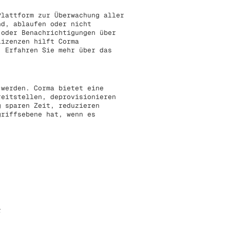
lattform zur Überwachung aller
nd, ablaufen oder nicht
 oder Benachrichtigungen über
Lizenzen hilft Corma
. Erfahren Sie mehr über das
 werden. Corma bietet eine
reitstellen, deprovisionieren
g sparen Zeit, reduzieren
griffsebene hat, wenn es
r