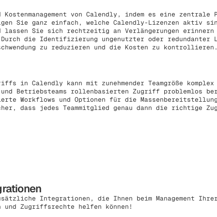
 Kostenmanagement von Calendly, indem es eine zentrale P
lgen Sie ganz einfach, welche Calendly-Lizenzen aktiv si
d lassen Sie sich rechtzeitig an Verlängerungen erinnern
 Durch die Identifizierung ungenutzter oder redundanter 
schwendung zu reduzieren und die Kosten zu kontrollieren
riffs in Calendly kann mit zunehmender Teamgröße komplex
 und Betriebsteams rollenbasierten Zugriff problemlos be
ierte Workflows und Optionen für die Massenbereitstellun
cher, dass jedes Teammitglied genau dann die richtige Zu
grationen
usätzliche Integrationen, die Ihnen beim Management Ihre
n und Zugriffsrechte helfen können!