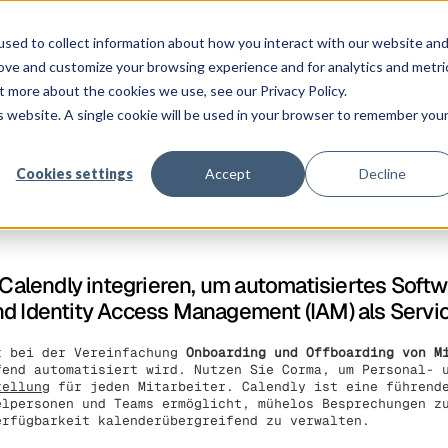
ngen
Plattform
Kunden
Preise
Ressourcen
Unternehmen
sed to collect information about how you interact with our website an
rove and customize your browsing experience and for analytics and metri
t more about the cookies we use, see our Privacy Policy.
is website. A single cookie will be used in your browser to remember you
Cookies settings
Accept
Decline
n Calendly integrieren, um automatisiertes Sof
nd Identity Access Management (IAM) als Servi
t bei der Vereinfachung
Onboarding und Offboarding von M
fend automatisiert wird. Nutzen Sie Corma, um Personal- 
tellung
für jeden Mitarbeiter. Calendly ist eine führende
elpersonen und Teams ermöglicht, mühelos Besprechungen z
erfügbarkeit kalenderübergreifend zu verwalten.