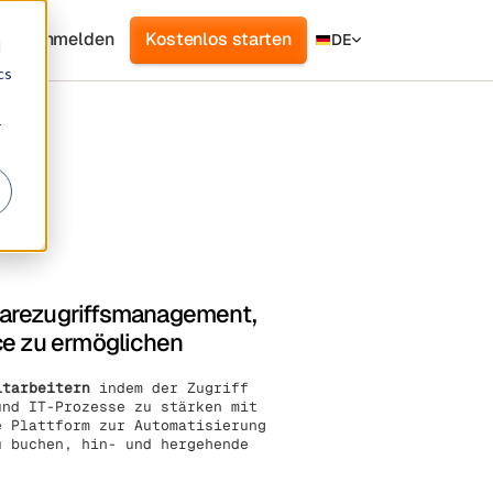
Anmelden
Kostenlos starten
DE
d
cs
r
twarezugriffsmanagement,
ce zu ermöglichen
itarbeitern
indem der Zugriff
und IT-Prozesse zu stärken mit
 Plattform zur Automatisierung
u buchen, hin- und hergehende