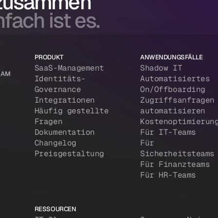
 zusammen
fach ist es.
PRODUKT
ANWENDUNGSFÄLLE
SaaS-Management
Shadow IT
 IAM
Identitäts-
Automatisiertes
Governance
On/Offboarding
Integrationen
Zugriffsanfragen
Häufig gestellte
automatisieren
Fragen
Kostenoptimierun
Dokumentation
Für IT-Teams
Changelog
Für
Preisgestaltung
Sicherheitsteams
Für Finanzteams
Für HR-Teams
RESSOURCEN