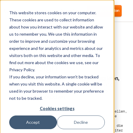
Anmelden
Kostenlos starten
This website stores cookies on your computer.
These cookies are used to collect information
about how you interact with our website and allow
us to remember you. We use this information in
order to improve and customize your browsing
experience and for analytics and metrics about our
visitors both on this website and other media. To
DocuSign
find out more about the cookies we use, see our
Privacy Policy.
If you decline, your information won’t be tracked
Corma lässt sich direkt in DocuSign integrieren,
um die automatische Benutzerbereitstellung
when you visit this website. A single cookie will be
und Identity Access Management (IAM) als
used in your browser to remember your preference
Service zu ermöglichen
not to be tracked.
Cookies settings
Auf DocuSign kann Corma eine direkte Verbindung herstellen,
um die Benutzerbereitstellung zu automatisieren. Diese
direkte Integration hilft, das On- und Offboarding zu
Accept
Decline
vereinfachen. Nutzen Sie Corma, um den HR-Prozess für die
automatische Benutzerbereitstellung für jeden Mitarbeiter