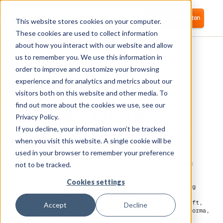
Anmelden
Kostenlos starten
This website stores cookies on your computer.
These cookies are used to collect information
about how you interact with our website and allow
us to remember you. We use this information in
order to improve and customize your browsing
experience and for analytics and metrics about our
visitors both on this website and other media. To
Dropbox Business
find out more about the cookies we use, see our
Privacy Policy.
If you decline, your information won’t be tracked
Corma lässt sich direkt in Dropbox Business
integrieren, um die Nutzerbereitstellung zu
when you visit this website. A single cookie will be
automatisieren und Identity Access
used in your browser to remember your preference
Management (IAM) als Service bereitzustellen
not to be tracked.
Cookies settings
Auf Dropbox Business kann Corma direkt eine Verbindung
herstellen mit
Automatisieren Sie die
Benutzerbereitstellung
. Diese direkte Integration hilft,
Accept
Decline
das On- und Offboarding zu vereinfachen. Nutzen Sie Corma,
um den HR-Prozess für die automatische