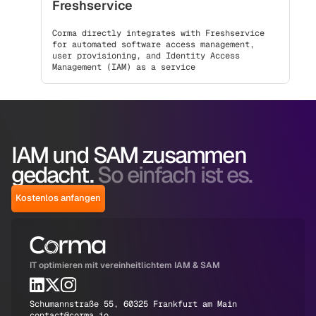
Freshservice
Corma directly integrates with Freshservice
for automated software access management,
user provisioning, and Identity Access
Management (IAM) as a service
IAM und SAM zusammen
gedacht.
So einfach ist es.
Kostenlos anfangen
IT optimieren mit vereinheitlichtem IAM & SAM
Schumannstraße 55, 60325 Frankfurt am Main
contact@corma.io