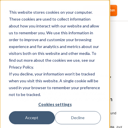
Anmelden
Kostenlos starten
This website stores cookies on your computer.
These cookies are used to collect information
about how you interact with our website and allow
us to remember you. We use this information in
order to improve and customize your browsing
experience and for analytics and metrics about our
visitors both on this website and other media. To
IntelliHR
find out more about the cookies we use, see our
Privacy Policy.
If you decline, your information won’t be tracked
Corma lässt sich direkt in IntelliHR integrieren,
um automatisiertes
when you visit this website. A single cookie will be
Softwarezugriffsmanagement,
used in your browser to remember your preference
Benutzerbereitstellung und Identity Access
not to be tracked.
Management (IAM) als Service zu ermöglichen
Cookies settings
Diese direkte Integration vereinfacht das Onboarding und
Accept
Decline
Offboarding, indem der Benutzerzugriff auf Tools zur
Leistungs-, Engagement- und Personalanalyse
teamübergreifend automatisiert wird. Hebelwirkung
Corma
zur