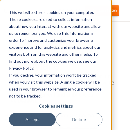
Anmelden
Kostenlos starten
This website stores cookies on your computer.
These cookies are used to collect information
about how you interact with our website and allow
us to remember you. We use this information in
order to improve and customize your browsing
experience and for analytics and metrics about our
visitors both on this website and other media. To
Pennylane
find out more about the cookies we use, see our
Privacy Policy.
If you decline, your information won’t be tracked
Corma lässt sich in Pennylane integrieren, um
die SaaS-Kosten zu senken und die finanzielle
when you visit this website. A single cookie will be
Transparenz durch automatisiertes
used in your browser to remember your preference
Lizenzmanagement und Einblicke zu
not to be tracked.
verbessern.
Cookies settings
Hauptvorteile der Integration von Corma und
Accept
Decline
Pennylane
Verbesserter Überblick über Softwarebudgets
: Corma