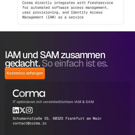
Corma directly integrates with Freshservice
for automated software access management,
user provisioning, and Identity Access
Management (IAM) as a service
IAM und SAM zusammen
gedacht.
So einfach ist es.
Kostenlos anfangen
IT optimieren mit vereinheitlichtem IAM & SAM
Schumannstraße 55, 60325 Frankfurt am Main
contact@corma.io