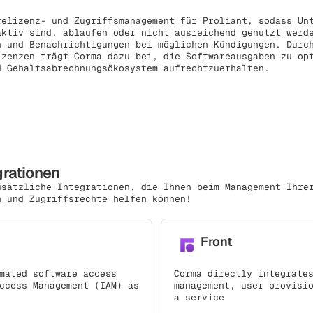
relizenz- und Zugriffsmanagement für Proliant, sodass Un
aktiv sind, ablaufen oder nicht ausreichend genutzt werd
n und Benachrichtigungen bei möglichen Kündigungen. Durc
izenzen trägt Corma dazu bei, die Softwareausgaben zu op
d Gehaltsabrechnungsökosystem aufrechtzuerhalten.
grationen
usätzliche Integrationen, die Ihnen beim Management Ihre
n und Zugriffsrechte helfen können!
Front
mated software access
Corma directly integrate
ccess Management (IAM) as
management, user provisi
a service