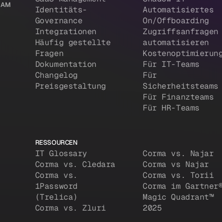
 IAM
Identitäts-
Automatisiertes
Governance
On/Offboarding
Integrationen
Zugriffsanfragen
Häufig gestellte
automatisieren
Fragen
Kostenoptimierun
Dokumentation
Für IT-Teams
Changelog
Für
Preisgestaltung
Sicherheitsteams
Für Finanzteams
Für HR-Teams
RESSOURCEN
IT Glossary
Corma vs. Najar
Corma vs. Cledara
Corma vs Najar
Corma vs.
Corma vs. Torii
1Password
Corma im Gartner
(Trelica)
Magic Quadrant™
Corma vs. Zluri
2025