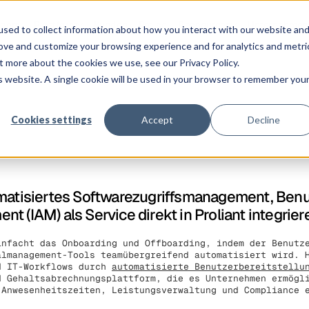
ngen
Plattform
Kunden
Preise
Ressourcen
Unternehmen
sed to collect information about how you interact with our website an
rove and customize your browsing experience and for analytics and metri
t more about the cookies we use, see our Privacy Policy.
is website. A single cookie will be used in your browser to remember you
Cookies settings
Accept
Decline
omatisiertes Softwarezugriffsmanagement, Benu
t (IAM) als Service direkt in Proliant integrier
infacht das Onboarding und Offboarding, indem der Benutz
almanagement-Tools teamübergreifend automatisiert wird.
d IT-Workflows durch
automatisierte Benutzerbereitstell
d Gehaltsabrechnungsplattform, die es Unternehmen ermögl
 Anwesenheitszeiten, Leistungsverwaltung und Compliance 