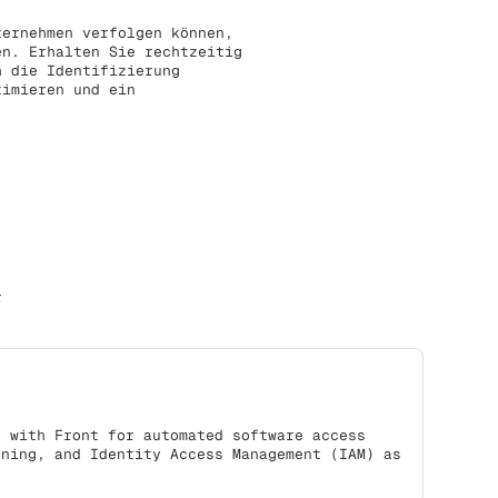
ternehmen verfolgen können,
en. Erhalten Sie rechtzeitig
h die Identifizierung
timieren und ein
r
s with Front for automated software access
oning, and Identity Access Management (IAM) as