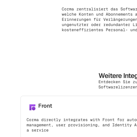
Corma zentralisiert das Softwa
welche Konten und Abonnements 
Erinnerungen für Verlängerunge
ungenutzter oder redundanter L
kosteneffizientes Personal- un
Weitere Inte
Entdecken Sie z
Softwarelizenze
Front
Corma directly integrates with Front for auto
management, user provisioning, and Identity A
a service