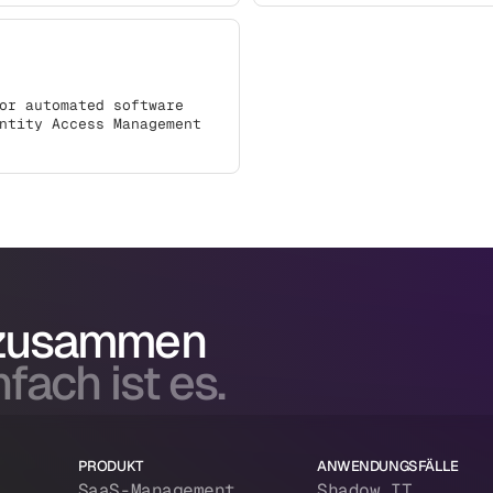
or automated software
ntity Access Management
 zusammen
fach ist es.
PRODUKT
ANWENDUNGSFÄLLE
SaaS-Management
Shadow IT