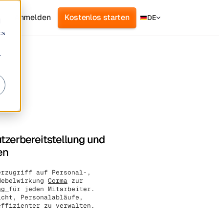
Anmelden
Kostenlos starten
DE
d
cs
r
tzerbereitstellung und
en
erzugriff auf Personal-,
 Hebelwirkung
Corma
zur
ung
für jeden Mitarbeiter.
icht, Personalabläufe,
effizienter zu verwalten.