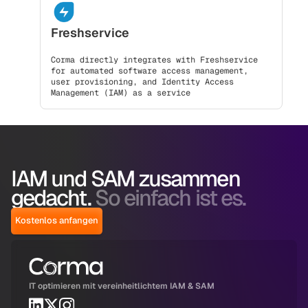
Freshservice
Corma directly integrates with Freshservice
for automated software access management,
user provisioning, and Identity Access
Management (IAM) as a service
IAM und SAM zusammen
gedacht.
So einfach ist es.
Kostenlos anfangen
IT optimieren mit vereinheitlichtem IAM & SAM