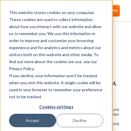
Anmelden
Kostenlos starten
This website stores cookies on your computer.
These cookies are used to collect information
about how you interact with our website and allow
us to remember you. We use this information in
order to improve and customize your browsing
experience and for analytics and metrics about our
visitors both on this website and other media. To
Quable PIM
find out more about the cookies we use, see our
Privacy Policy.
If you decline, your information won’t be tracked
Corma lässt sich direkt mit Quable PIM für
automatisiertes Softwarezugriffsmanagement,
when you visit this website. A single cookie will be
Benutzerbereitstellung und Identity Access
used in your browser to remember your preference
Management (IAM) als Service integrieren
not to be tracked.
Cookies settings
Diese direkte Integration vereinfacht das Onboarding und
Offboarding, indem der Benutzerzugriff auf Tools für das
Produktinformationsmanagement teamübergreifend
Accept
Decline
automatisiert wird. Hebelwirkung
Corma
zur Unterstützung
von Personal- und IT-Workflows durch
automatisierte