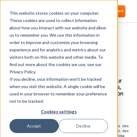
Se connecter
Commencer gratuitement
This website stores cookies on your computer.
These cookies are used to collect information
about how you interact with our website and allow
us to remember you. We use this information in
order to improve and customize your browsing
experience and for analytics and metrics about our
visitors both on this website and other media. To
Confluence
find out more about the cookies we use, see our
Privacy Policy.
If you decline, your information won’t be tracked
Corma s'intègre directement à Confluence pour
automatiser la gestion des accès aux logiciels,
when you visit this website. A single cookie will be
le provisionnement des utilisateurs et la gestion
used in your browser to remember your preference
des identités et des accès (IAM) en tant que
not to be tracked.
service
Cookies settings
Cette intégration directe permet de simplifier
Accept
Decline
l'intégration et l'offboarding en automatisant l'accès des
utilisateurs aux outils de collaboration et de gestion des
connaissances au sein des équipes. Effet de levier
Corma