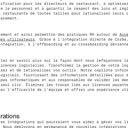
nification pour les directeurs de restaurant, à optimise
re le personnel et à garantir le respect des lois et rég
s restaurants de toutes tailles pour rationaliser leurs 
cacement.
ement et ainsi permettre des pratiques RH autour de
Acc
des utilisateurs
. Grâce à l'intégration directe de Corma
intégration, à l'offboarding et au crossboarding devienn
itez en savoir plus sur la façon dont nous refaçonnons l
licences logicielles. Transformez la gestion de votre lo
iser et de rationaliser vos outils. Notre copilote infor
logiciels, fournissant des informations détaillées pour 
ipes informatiques et aux responsables de valider les de
 seul clic. Éliminez les tracas liés aux licences payant
cez l'efficacité de l'équipe et offrez une expérience ut
grations
res intégrations qui pourraient vous aider à gérer vos l
. Nous déployons en permanence de nouvelles intégrations