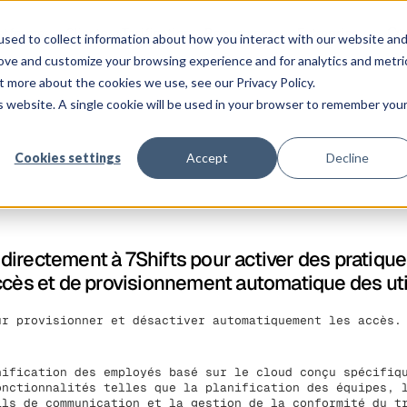
Co
atforme
Clients
Tarification
Ressources
Entreprise
sed to collect information about how you interact with our website an
rove and customize your browsing experience and for analytics and metri
t more about the cookies we use, see our Privacy Policy.
is website. A single cookie will be used in your browser to remember you
Cookies settings
Accept
Decline
directement à 7Shifts pour activer des pratiq
ccès et de provisionnement automatique des uti
ur provisionner et désactiver automatiquement les accès.
nification des employés basé sur le cloud conçu spécifiq
onctionnalités telles que la planification des équipes, 
ils de communication et la gestion de la conformité du t