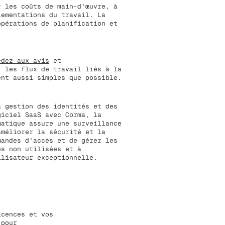
r les coûts de main-d'œuvre, à
lementations du travail. La
opérations de planification et
édez aux avis
et
, les flux de travail liés à la
ent aussi simples que possible.
a gestion des identités et des
giciel SaaS avec Corma, la
matique assure une surveillance
améliorer la sécurité et la
mandes d'accès et de gérer les
es non utilisées et à
ilisateur exceptionnelle.
icences et vos
 pour