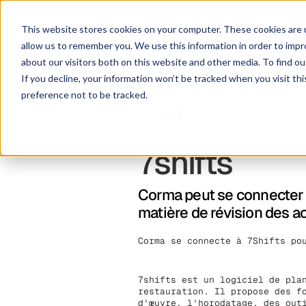
Solution
Pl
This website stores cookies on your computer. These cookies are u
allow us to remember you. We use this information in order to imp
about our visitors both on this website and other media. To find ou
If you decline, your information won’t be tracked when you visit th
preference not to be tracked.
7shifts
Corma peut se connecter 
matière de révision des a
Corma se connecte à 7Shifts po
7shifts est un logiciel de pla
restauration. Il propose des f
d'œuvre, l'horodatage, des out