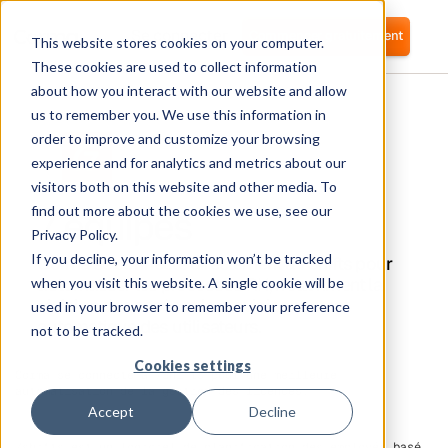
Se connecter
Commencer gratuitement
This website stores cookies on your computer.
These cookies are used to collect information
about how you interact with our website and allow
us to remember you. We use this information in
order to improve and customize your browsing
experience and for analytics and metrics about our
visitors both on this website and other media. To
7 équipes
find out more about the cookies we use, see our
Privacy Policy.
If you decline, your information won’t be tracked
Corma se connecte directement à 7Shifts pour
automatiser les processus RH, notamment la
when you visit this website. A single cookie will be
révision des accès et le provisionnement
used in your browser to remember your preference
automatique des utilisateurs.
not to be tracked.
Cookies settings
Corma se connecte à 7Shifts pour une meilleure
automatisation de la gestion des licences.
Accept
Decline
7shifts est un logiciel de planification des employés basé