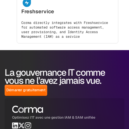
Freshservice
Corma directly integrates with Freshservice
for automated software access management,
user provisioning, and Identity Access
Management (IAM) as a service
La gouvernance IT comme
vous ne l’avez jamais vue.
Démarrer gratuitement
Optimisez l'IT avec une gestion IAM & SAM unifiée