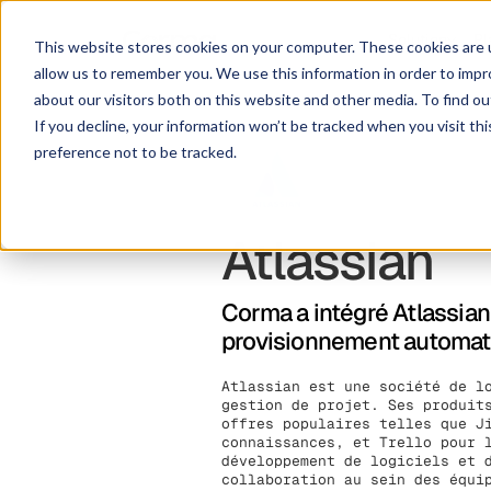
Solution
Pl
This website stores cookies on your computer. These cookies are u
allow us to remember you. We use this information in order to imp
about our visitors both on this website and other media. To find ou
If you decline, your information won’t be tracked when you visit th
preference not to be tracked.
Atlassian
Corma a intégré Atlassian
provisionnement automati
Atlassian est une société de l
gestion de projet. Ses produit
offres populaires telles que J
connaissances, et Trello pour 
développement de logiciels et 
collaboration au sein des équi