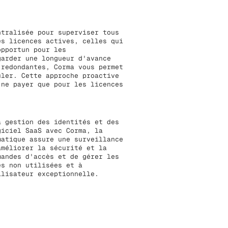
ntralisée pour superviser tous
es licences actives, celles qui
opportun pour les
garder une longueur d'avance
 redondantes, Corma vous permet
uler. Cette approche proactive
 ne payer que pour les licences
a gestion des identités et des
giciel SaaS avec Corma, la
matique assure une surveillance
améliorer la sécurité et la
mandes d'accès et de gérer les
es non utilisées et à
ilisateur exceptionnelle.