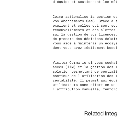
d'équipe et soutiennent les mé
Corma rationalise la gestion d
vos abonnements SaaS. Grâce à 
expirent et celles qui sont so
renouvellements et des alertes
sur la gestion de vos licences
de prendre des décisions éclai
vous aide à maintenir un écosy
dont vous avez réellement beso
Visitez Corma.io si vous souha
accès (IAM) et la gestion des 
solution permettant de central
continue de l'utilisation des 
rentabilité. Il permet aux équ
utilisateurs sans effort en un
l'attribution manuelle, renfor
Related Inte