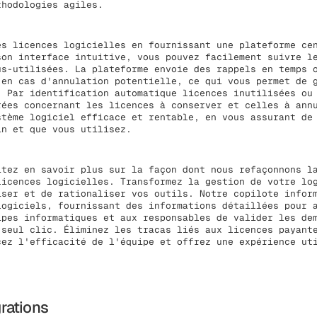
thodologies agiles.
es licences logicielles en fournissant une plateforme ce
son interface intuitive, vous pouvez facilement suivre l
us-utilisées. La plateforme envoie des rappels en temps 
 en cas d'annulation potentielle, ce qui vous permet de 
. Par identification automatique licences inutilisées ou
rées concernant les licences à conserver et celles à ann
stème logiciel efficace et rentable, en vous assurant de
in et que vous utilisez.
itez en savoir plus sur la façon dont nous refaçonnons l
licences logicielles. Transformez la gestion de votre lo
iser et de rationaliser vos outils. Notre copilote infor
logiciels, fournissant des informations détaillées pour 
ipes informatiques et aux responsables de valider les de
 seul clic. Éliminez les tracas liés aux licences payant
cez l'efficacité de l'équipe et offrez une expérience ut
grations