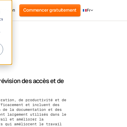
nnexion
Commencer gratuitement
Fr
d
cs
r
révision des accès et de
oration, de productivité et de
fficacement et incluent des
n de la documentation et des
ont largement utilisés dans le
vail et améliorer la
ts qui améliorent le travail