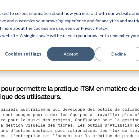
Co
atforme
Clients
Tarification
Ressources
Entreprise
sed to collect information about how you interact with our website an
rove and customize your browsing experience and for analytics and metri
t more about the cookies we use, see our Privacy Policy.
is website. A single cookie will be used in your browser to remember you
Cookies settings
Accept
Decline
 pour permettre la pratique ITSM en matière de 
que des utilisateurs.
ogiciels australienne qui développe des outils de collab
s sont conçus pour aider les équipes à travailler plus e
ira pour le suivi des projets, Confluence pour la gestio
la gestion visuelle des tâches. Les outils d'Atlassian s
dans d'autres secteurs pour rationaliser les flux de tra
pes. L'entreprise met l'accent sur la création de produi