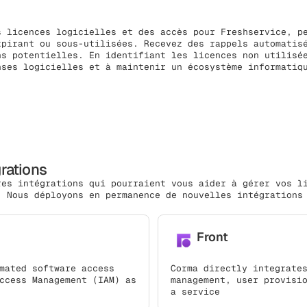
s licences logicielles et des accès pour Freshservice, p
xpirant ou sous-utilisées. Recevez des rappels automatis
ns potentielles. En identifiant les licences non utilisé
nses logicielles et à maintenir un écosystème informatiq
grations
res intégrations qui pourraient vous aider à gérer vos l
. Nous déployons en permanence de nouvelles intégrations
Front
mated software access
Corma directly integrate
ccess Management (IAM) as
management, user provisi
a service