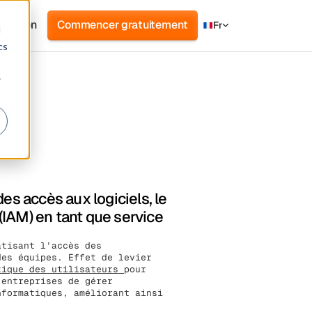
nnexion
Commencer gratuitement
Fr
d
cs
r
es accès aux logiciels, le
(IAM) en tant que service
atisant l'accès des
des équipes. Effet de levier
tique des utilisateurs
pour
 entreprises de gérer
nformatiques, améliorant ainsi