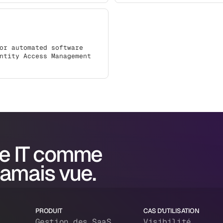
or automated software
ntity Access Management
e IT comme
jamais vue.
PRODUIT
CAS D'UTILISATION
Gestion des SaaS
Visibilité