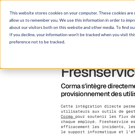
Solution
Pl
This website stores cookies on your computer. These cookies are u
allow us to remember you. We use this information in order to imp
about our visitors both on this website and other media. To find ou
If you decline, your information won’t be tracked when you visit th
preference not to be tracked.
Freshservi
Corma s'intègre directeme
provisionnement des utilis
Cette intégration directe perm
utilisateurs aux outils de ges
Corma
pour soutenir les flux d
chaque employé. Freshservice e
efficacement les incidents, le
le support informatique et l'e