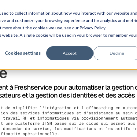
Co
atforme
Clients
Tarification
Ressources
Entreprise
sed to collect information about how you interact with our website an
rove and customize your browsing experience and for analytics and metri
t more about the cookies we use, see our Privacy Policy.
is website. A single cookie will be used in your browser to remember you
Cookies settings
Accept
Decline
ce
nt à Freshservice pour automatiser la gestion d
ateurs et la gestion des identités et des accès 
et de simplifier l'intégration et l'offboarding en autom
tion des services informatiques et d'assistance au sein 
e travail RH et informatiques via
provisionnement automa
st une plateforme ITSM basée sur le cloud qui permet aux
s demandes de service, les modifications et les actifs i
fficacité opérationnelle.