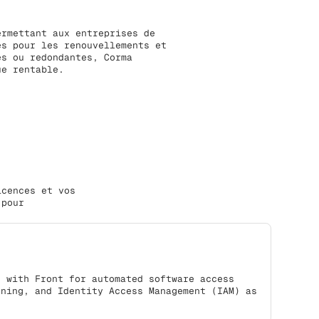
ermettant aux entreprises de
és pour les renouvellements et
es ou redondantes, Corma
ue rentable.
icences et vos
 pour
s with Front for automated software access
oning, and Identity Access Management (IAM) as