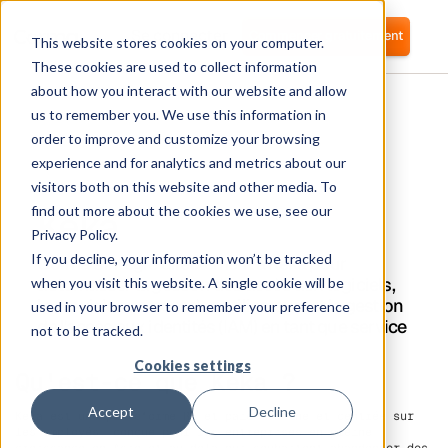
Se connecter
Commencer gratuitement
This website stores cookies on your computer.
These cookies are used to collect information
about how you interact with our website and allow
us to remember you. We use this information in
order to improve and customize your browsing
experience and for analytics and metrics about our
visitors both on this website and other media. To
Keka
find out more about the cookies we use, see our
Privacy Policy.
If you decline, your information won’t be tracked
Corma s'intègre directement à Keka pour
automatiser la gestion des accès aux logiciels,
when you visit this website. A single cookie will be
le provisionnement des utilisateurs et la gestion
used in your browser to remember your preference
de l'accès aux identités (IAM) en tant que service
not to be tracked.
Cookies settings
Qu'est-ce que Keka ?
Accept
Decline
Keka est une plateforme RH et paie moderne et centrée sur
les employés, conçue pour les entreprises en pleine