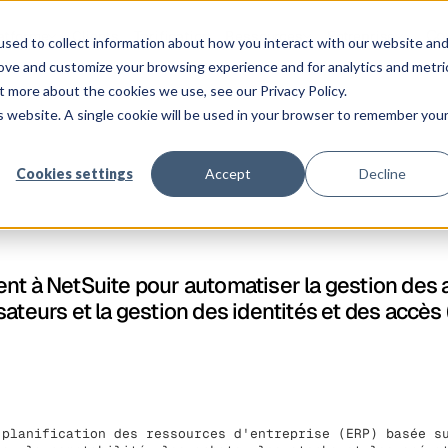
Co
atforme
Clients
Tarification
Ressources
Entreprise
sed to collect information about how you interact with our website an
rove and customize your browsing experience and for analytics and metri
t more about the cookies we use, see our Privacy Policy.
is website. A single cookie will be used in your browser to remember you
Cookies settings
Accept
Decline
nt à NetSuite pour automatiser la gestion des a
ateurs et la gestion des identités et des accès 
 planification des ressources d'entreprise (ERP) basée s