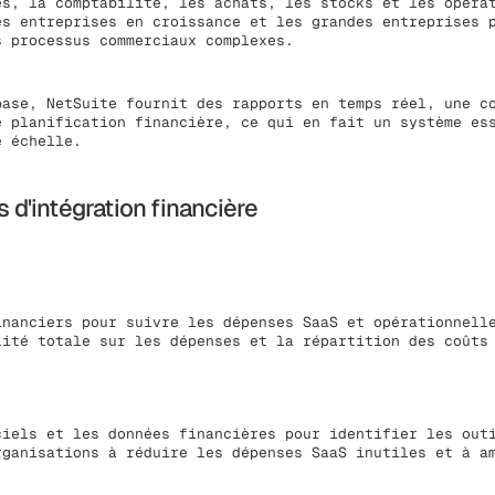
es, la comptabilité, les achats, les stocks et les opéra
es entreprises en croissance et les grandes entreprises 
s processus commerciaux complexes.
base, NetSuite fournit des rapports en temps réel, une c
e planification financière, ce qui en fait un système es
e échelle.
s d'intégration financière
inanciers pour suivre les dépenses SaaS et opérationnell
lité totale sur les dépenses et la répartition des coûts
ciels et les données financières pour identifier les out
rganisations à réduire les dépenses SaaS inutiles et à a