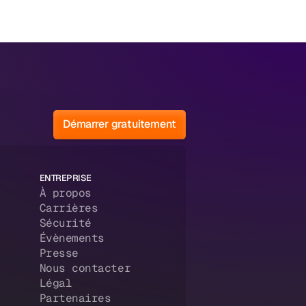
Démarrer gratuitement
ENTREPRISE
À propos
Carrières
Sécurité
Évènements
Presse
Nous contacter
Légal
Partenaires