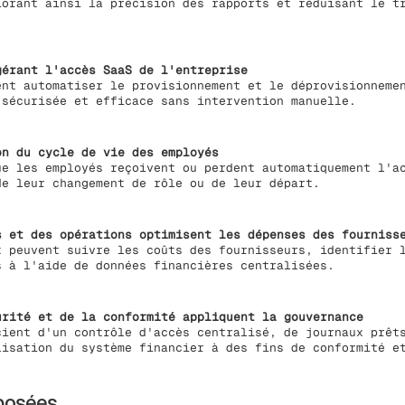
iorant ainsi la précision des rapports et réduisant le t
gérant l'accès SaaS de l'entreprise
ent automatiser le provisionnement et le déprovisionneme
 sécurisée et efficace sans intervention manuelle.
on du cycle de vie des employés
ue les employés reçoivent ou perdent automatiquement l'a
de leur changement de rôle ou de leur départ.
s et des opérations optimisent les dépenses des fourniss
t peuvent suivre les coûts des fournisseurs, identifier 
s à l'aide de données financières centralisées.
urité et de la conformité appliquent la gouvernance
cient d'un contrôle d'accès centralisé, de journaux prêt
lisation du système financier à des fins de conformité e
posées