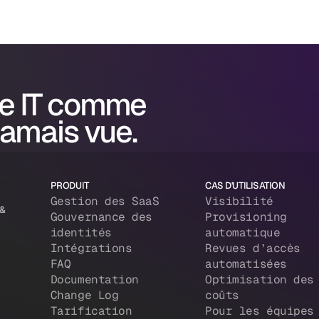
e IT comme
jamais vue.
PRODUIT
CAS D'UTILISATION
Gestion des SaaS
Visibilité
 &
Gouvernance des
Provisioning
identités
automatique
Intégrations
Revues d’accès
FAQ
automatisées
Documentation
Optimisation des
Change Log
coûts
Tarification
Pour les équipes