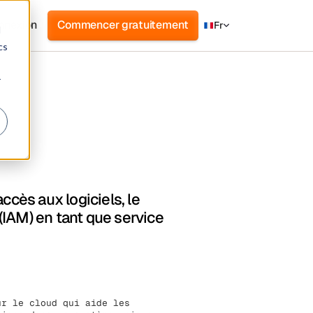
nnexion
Commencer gratuitement
Fr
d
cs
r
ccès aux logiciels, le
(IAM) en tant que service
ur le cloud qui aide les