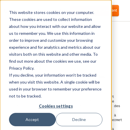
Se connecter
Commencer gratuitement
This website stores cookies on your computer.
These cookies are used to collect information
about how you interact with our website and allow
us to remember you. We use this information in
order to improve and customize your browsing
experience and for analytics and metrics about our
visitors both on this website and other media. To
Oyster
find out more about the cookies we use, see our
Privacy Policy.
If you decline, your information won’t be tracked
Corma se connecte à Oyster pour gérer les
licences et les accès à vos logiciels.
when you visit this website. A single cookie will be
used in your browser to remember your preference
not to be tracked.
Oyster est une plateforme qui simplifie le recrutement
mondial en permettant aux entreprises d'intégrer et de
Cookies settings
gérer facilement des employés internationaux. Il gère des
aspects tels que la conformité légale, la paie, les
avantages sociaux et les impôts pour les travailleurs à
Accept
Decline
distance ou les employés de différents pays. Oyster permet
aux entreprises d'élargir leurs équipes à l'échelle
mondiale sans les complexités généralement associées à