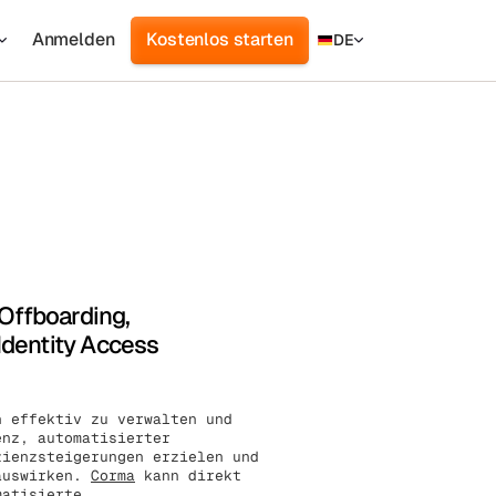
Anmelden
Kostenlos starten
DE
d
cs
r
Offboarding,
Identity Access
n effektiv zu verwalten und
enz, automatisierter
zienzsteigerungen erzielen und
 auswirken.
Corma
kann direkt
matisierte