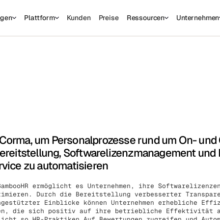
ngen
Plattform
Kunden
Preise
Ressourcen
Unternehmen
sed to collect information about how you interact with our website an
rove and customize your browsing experience and for analytics and metri
t more about the cookies we use, see our Privacy Policy.
is website. A single cookie will be used in your browser to remember you
Cookies settings
Accept
Decline
Corma, um Personalprozesse rund um On- und 
ereitstellung, Softwarelizenzmanagement und 
vice zu automatisieren
BambooHR ermöglicht es Unternehmen, ihre Softwarelizenze
timieren. Durch die Bereitstellung verbesserter Transpar
ngestützter Einblicke können Unternehmen erhebliche Effi
en, die sich positiv auf ihre betriebliche Effektivität
licht so HR-Praktiken
Auf Bewertungen zugreifen
und
Auto