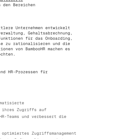
n den Bereichen
ttlere Unternehmen entwickelt
verwaltung, Gehaltsabrechnung,
Funktionen für das Onboarding,
se zu rationalisieren und die
tionen von BambooHR machen es
öchten.
und HR-Prozessen für
matisierte
 ihres Zugriffs auf
HR-Teams und verbessert die
 optimiertes Zugriffsmanagement