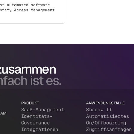
or automated software
ntity Access Management
 zusammen
fach ist es.
PRODUKT
ANWENDUNGSFÄLLE
SaaS-Management
Shadow IT
 IAM
Identitäts-
Automatisiertes
Governance
On/Offboarding
Integrationen
Zugriffsanfragen