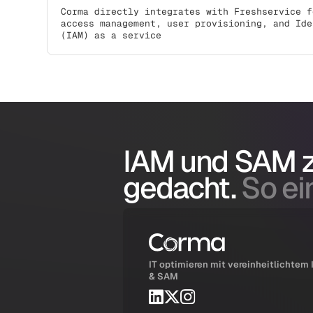
Corma directly integrates with Freshservice f
access management, user provisioning, and Ide
(IAM) as a service
IAM und SAM
gedacht.
So ein
IT optimieren mit vereinheitlichtem
& SAM