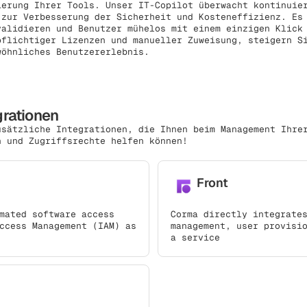
ierung Ihrer Tools. Unser IT-Copilot überwacht kontinuie
 zur Verbesserung der Sicherheit und Kosteneffizienz. Es
validieren und Benutzer mühelos mit einem einzigen Klick
pflichtiger Lizenzen und manueller Zuweisung, steigern S
wöhnliches Benutzererlebnis.
grationen
usätzliche Integrationen, die Ihnen beim Management Ihre
n und Zugriffsrechte helfen können!
Front
mated software access
Corma directly integrate
ccess Management (IAM) as
management, user provisi
a service