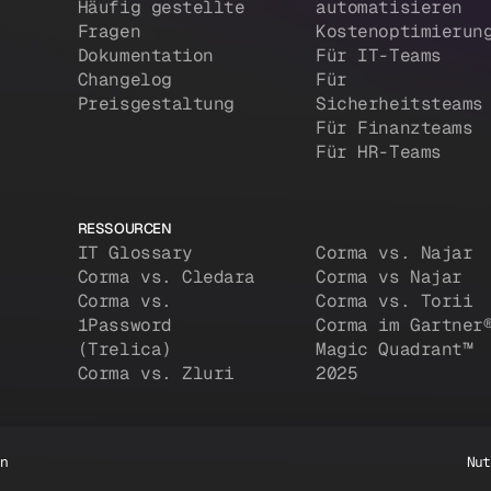
Häufig gestellte
automatisieren
Fragen
Kostenoptimierun
Dokumentation
Für IT-Teams
Changelog
Für
Preisgestaltung
Sicherheitsteams
Für Finanzteams
Für HR-Teams
RESSOURCEN
IT Glossary
Corma vs. Najar
Corma vs. Cledara
Corma vs Najar
Corma vs.
Corma vs. Torii
1Password
Corma im Gartner
(Trelica)
Magic Quadrant™
Corma vs. Zluri
2025
en
Nut