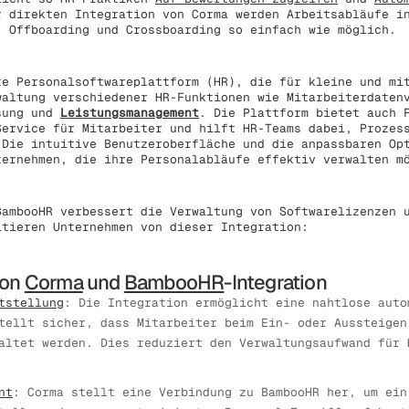
r direkten Integration von Corma werden Arbeitsabläufe i
, Offboarding und Crossboarding so einfach wie möglich.
te Personalsoftwareplattform (HR), die für kleine und mi
waltung verschiedener HR-Funktionen wie Mitarbeiterdaten
ssung und
Leistungsmanagement
. Die Plattform bietet auch 
Service für Mitarbeiter und hilft HR-Teams dabei, Prozes
 Die intuitive Benutzeroberfläche und die anpassbaren Op
ternehmen, die ihre Personalabläufe effektiv verwalten m
BambooHR verbessert die Verwaltung von Softwarelizenzen 
itieren Unternehmen von dieser Integration:
von
Corma
und
BambooHR
-Integration
tstellung
: Die Integration ermöglicht eine nahtlose auto
tellt sicher, dass Mitarbeiter beim Ein- oder Aussteigen
altet werden. Dies reduziert den Verwaltungsaufwand für 
nt
: Corma stellt eine Verbindung zu BambooHR her, um ein