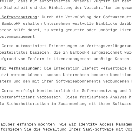
tellen, dass nur autorisiertes Personal Zugriff auf best
e Sicherheit und die Einhaltung der Vorschriften im gesa
 Softwarenutzung
: Durch die Verknüpfung der Softwarenutz
 BambooHR erhalten Unternehmen wertvolle Einblicke darüb
arenz hilft dabei, zu wenig genutzte oder unnötige Lizen
ostenmanagement.
 Corma automatisiert Erinnerungen an Vertragsverlängerun
beiterstatus basieren, die in BambooHR aufgezeichnet wur
ufgrund von Fehlern im Lizenzmanagement unnötige Kosten 
für Verhandlungen
: Die Integration liefert verwertbare D
utzt werden können, sodass Unternehmen bessere Kondition
stern und den mit ihren Softwareabonnements verbundenen 
 Corma verfolgt kontinuierlich die Softwarenutzung und l
Kosteneffizienz verbessern. Diese fortlaufende Analyse h
le Sicherheitsrisiken im Zusammenhang mit ihren Software
arüber erfahren möchten, wie wir Identity Access Managem
sformieren Sie die Verwaltung Ihrer SaaS-Software mit Co