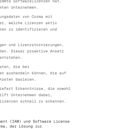
immte Softwarelizenzen hat.
mten Unternehmen.
ungsdaten von Corma mit
er, welche Lizenzen aktiv
zen zu identifizieren und
gen und Lizenzstornierungen,
den. Dieser proaktive Ansatz
entstehen.
aten, die bei
en aushandeln können, die auf
Kosten basieren.
iefert Erkenntnisse, die sowohl
ilft Unternehmen dabei,
lizenzen schnell zu erkennen.
ent (IAM) und Software License
rma, der Lösung zur