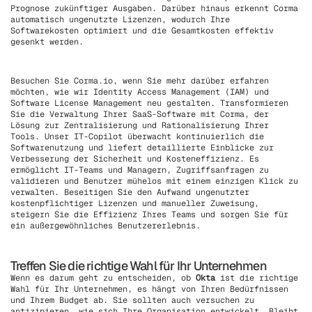
Prognose zukünftiger Ausgaben. Darüber hinaus erkennt Corma
automatisch ungenutzte Lizenzen, wodurch Ihre
Softwarekosten optimiert und die Gesamtkosten effektiv
gesenkt werden.
Besuchen Sie Corma.io, wenn Sie mehr darüber erfahren
möchten, wie wir Identity Access Management (IAM) und
Software License Management neu gestalten. Transformieren
Sie die Verwaltung Ihrer SaaS-Software mit Corma, der
Lösung zur Zentralisierung und Rationalisierung Ihrer
Tools. Unser IT-Copilot überwacht kontinuierlich die
Softwarenutzung und liefert detaillierte Einblicke zur
Verbesserung der Sicherheit und Kosteneffizienz. Es
ermöglicht IT-Teams und Managern, Zugriffsanfragen zu
validieren und Benutzer mühelos mit einem einzigen Klick zu
verwalten. Beseitigen Sie den Aufwand ungenutzter
kostenpflichtiger Lizenzen und manueller Zuweisung,
steigern Sie die Effizienz Ihres Teams und sorgen Sie für
ein außergewöhnliches Benutzererlebnis.
Treffen Sie die richtige Wahl für Ihr Unternehmen
Wenn es darum geht zu entscheiden, ob
Okta
ist die richtige
Wahl für Ihr Unternehmen, es hängt von Ihren Bedürfnissen
und Ihrem Budget ab. Sie sollten auch versuchen zu
antizipieren, wie sich Ihre Organisation entwickelt. Bleibt