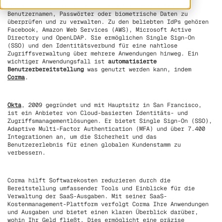
Authentifizierungsserver, um Benutzeridentitäten wie
Benutzernamen, Passwörter oder biometrische Daten zu
überprüfen und zu verwalten. Zu den beliebten IdPs gehören
Facebook, Amazon Web Services (AWS), Microsoft Active
Directory und OpenLDAP. Sie ermöglichen Single Sign-On
(SSO) und den Identitätsverbund für eine nahtlose
Zugriffsverwaltung über mehrere Anwendungen hinweg. Ein
wichtiger Anwendungsfall ist
automatisierte
Benutzerbereitstellung
was genutzt werden kann, indem
Corma
.
Okta
, 2009 gegründet und mit Hauptsitz in San Francisco,
ist ein Anbieter von Cloud-basierten Identitäts- und
Zugriffsmanagementlösungen. Er bietet Single Sign-On (SSO),
Adaptive Multi-Factor Authentication (MFA) und über 7.400
Integrationen an, um die Sicherheit und das
Benutzererlebnis für einen globalen Kundenstamm zu
verbessern.
Corma hilft Softwarekosten reduzieren durch die
Bereitstellung umfassender Tools und Einblicke für die
Verwaltung der SaaS-Ausgaben. Mit seiner SaaS-
Kostenmanagement-Plattform verfolgt Corma Ihre Anwendungen
und Ausgaben und bietet einen klaren Überblick darüber,
wohin Ihr Geld fließt. Dies ermöglicht eine präzise