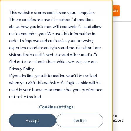
Anmelden
Kostenlos starten
This website stores cookies on your computer.
These cookies are used to collect information
about how you interact with our website and allow
us to remember you. We use this information in
order to improve and customize your browsing
experience and for analytics and metrics about our
visitors both on this website and other media. To
Okta
find out more about the cookies we use, see our
Privacy Policy.
If you decline, your information won’t be tracked
Corma integriert sich in Okta SSO, um
Benutzerbereitstellung zu automatisieren,
when you visit this website. A single cookie will be
Identitätsmanagement zu stärken und die
used in your browser to remember your preference
Zugriffskontrolle für Ihren SaaS-Stack zu
not to be tracked.
vereinfachen.
Cookies settings
Das Okta SSO kann als Identitätsanbieter fungieren. Ein
Accept
Decline
Identitätsanbieter (IdP) erstellt, verwaltet und
verwaltet
digitale Benutzeridentitäten
und
Authentifizierungsfaktoren. IdPs verlassen sich auf