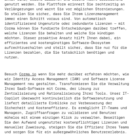
genutzt werden. Die Plattform erinnert Sie rechtzeitig an
Verlängerungen und warnt Sie vor möglichen Stornierungen.
So stellen Sie sicher, dass Sie Ihrem Lizenzmanagement
immer einen Schritt voraus sind. Von automatisch
identifizierend Ungenutzte oder redundante Lizenzen — mit
Corma können Sie fundierte Entscheidungen darüber treffen,
welche Lizenzen Sie behalten und welche Sie kündigen
möchten. Dieser proaktive Ansatz hilft Ihnen dabei, ein
effizientes und kostengünstiges Software-Ökosystem
aufrechtzuerhalten und stellt sicher, dass Sie nur für die
Lizenzen bezahlen, die Sie tatsächlich benötigen und
nutzen.
Besuch
Corma.io
wenn Sie mehr darüber erfahren möchten, wie
wir Identity Access Management (IAM) und Software License
Management neu gestalten. Transformieren Sie die Verwaltung
Ihrer SaaS-Software mit Corma, der Lösung zur
Zentralisierung und Rationalisierung Ihrer Tools. Unser IT-
Copilot überwacht kontinuierlich die Softwarenutzung und
liefert detaillierte Einblicke zur Verbesserung der
Sicherheit und Kosteneffizienz. Es ermöglicht IT-Teams und
Managern, Zugriffsanfragen zu validieren und Benutzer
mühelos mit einem einzigen Klick zu verwalten. Beseitigen
Sie den Aufwand ungenutzter kostenpflichtiger Lizenzen und
manueller Zuweisung, steigern Sie die Effizienz Ihres Teams
und sorgen Sie für ein außergewöhnliches Benutzererlebnis.