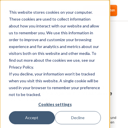
Anmelden
Kostenlos starten
This website stores cookies on your computer.
These cookies are used to collect information
about how you interact with our website and allow
us to remember you. We use this information in
order to improve and customize your browsing
experience and for analytics and metrics about our
visitors both on this website and other media. To
Payfit
find out more about the cookies we use, see our
Privacy Policy.
If you decline, your information won’t be tracked
Verbinden Sie PayFit mit Corma, um HR-
Praktiken rund um On&Offboarding,
when you visit this website. A single cookie will be
automatisierte Benutzerbereitstellung und
used in your browser to remember your preference
Identity Access Management (IAM) als Service
not to be tracked.
zu automatisieren
Cookies settings
Corma
kann direkt in PayFit eingebunden werden und
Accept
Decline
ermöglicht so HR-Praktiken
Auf Bewertungen zugreifen
und
Automatisierte Benutzerbereitstellung. Mit der direkten
Integration von Corma werden Arbeitsabläufe in den