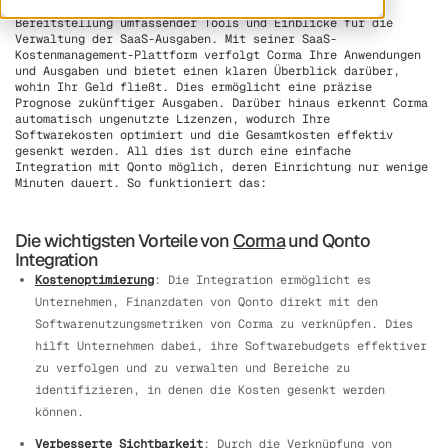
Corma hilft
Softwarekosten reduzieren
durch die
Bereitstellung umfassender Tools und Einblicke für die
Verwaltung der SaaS-Ausgaben. Mit seiner SaaS-
Kostenmanagement-Plattform verfolgt Corma Ihre Anwendungen
und Ausgaben und bietet einen klaren Überblick darüber,
wohin Ihr Geld fließt. Dies ermöglicht eine präzise
Prognose zukünftiger Ausgaben. Darüber hinaus erkennt Corma
automatisch ungenutzte Lizenzen, wodurch Ihre
Softwarekosten optimiert und die Gesamtkosten effektiv
gesenkt werden. All dies ist durch eine einfache
Integration mit Qonto möglich, deren Einrichtung nur wenige
Minuten dauert. So funktioniert das:
Die wichtigsten Vorteile von
Corma
und Qonto
Integration
Kostenoptimierung
: Die Integration ermöglicht es
Unternehmen, Finanzdaten von Qonto direkt mit den
Softwarenutzungsmetriken von Corma zu verknüpfen. Dies
hilft Unternehmen dabei, ihre Softwarebudgets effektiver
zu verfolgen und zu verwalten und Bereiche zu
identifizieren, in denen die Kosten gesenkt werden
können.
Verbesserte Sichtbarkeit
: Durch die Verknüpfung von