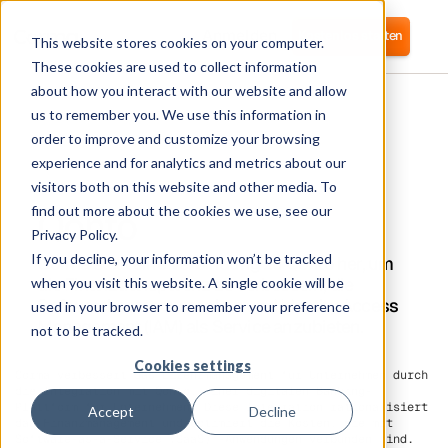
Anmelden
Kostenlos starten
This website stores cookies on your computer.
These cookies are used to collect information
about how you interact with our website and allow
us to remember you. We use this information in
order to improve and customize your browsing
experience and for analytics and metrics about our
visitors both on this website and other media. To
Qonto
find out more about the cookies we use, see our
Privacy Policy.
If you decline, your information won’t be tracked
Corma stellt eine Verbindung zu Qonto her, um
die Finanztransparenz zu verbessern, die
when you visit this website. A single cookie will be
Softwarekosten zu senken und Identity Access
used in your browser to remember your preference
Management (IAM) als Service anzubieten.
not to be tracked.
Cookies settings
Corma verbessert das Lizenzmanagement für Unternehmen durch
die Integration mit Qonto, einer digitalen Banking-
Plattform für Unternehmen. Diese Integration rationalisiert
Accept
Decline
das Finanzmanagement und optimiert die Kosten, die mit
Software-as-a-Service (SaaS) -Anwendungen verbunden sind.